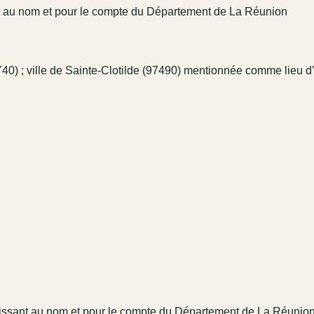
t au nom et pour le compte du Département de La Réunion
) ; ville de Sainte-Clotilde (97490) mentionnée comme lieu d
issant au nom et pour le compte du Département de La Réunio