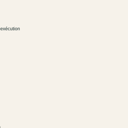
’exécution
n