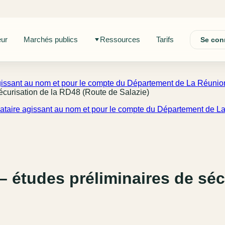
eur
Marchés publics
Ressources
Tarifs
Se con
gissant au nom et pour le compte du Département de La Réunio
écurisation de la RD48 (Route de Salazie)
ataire agissant au nom et pour le compte du Département de L
– études préliminaires de séc