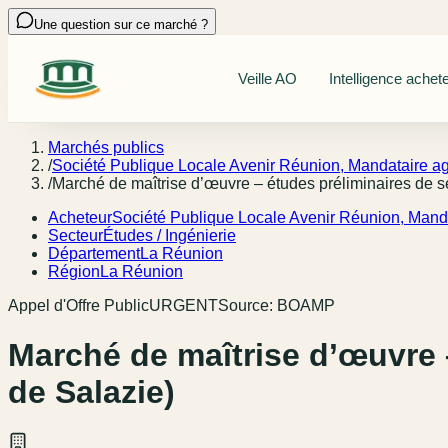
Une question sur ce marché ?
Veille AO
Intelligence achet
Marchés publics
/
Société Publique Locale Avenir Réunion, Mandataire a
/
Marché de maîtrise d’œuvre – études préliminaires de s
Acheteur
Société Publique Locale Avenir Réunion, Mand
Secteur
Études / Ingénierie
Département
La Réunion
Région
La Réunion
Appel d'Offre Public
URGENT
Source:
BOAMP
Marché de maîtrise d’œuvre 
de Salazie)