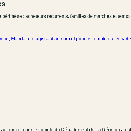
es
 périmètre : acheteurs récurrents, familles de marchés et territo
nion, Mandataire agissant au nom et pour le compte du Dépar
t au nom et pour le compte du Département de La Réunion
a pu