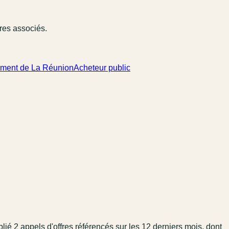
ires associés.
tement de La Réunion
Acheteur public
blié
2
appel
s
d'offres référencé
s
sur les 12 derniers mois
, dont