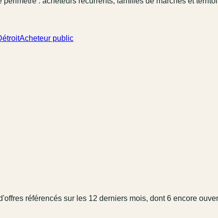
 périmètre : acheteurs récurrents, familles de marchés et territo
étroit
Acheteur public
'offres référencé
s
sur les 12 derniers mois
, dont 6 encore ouver