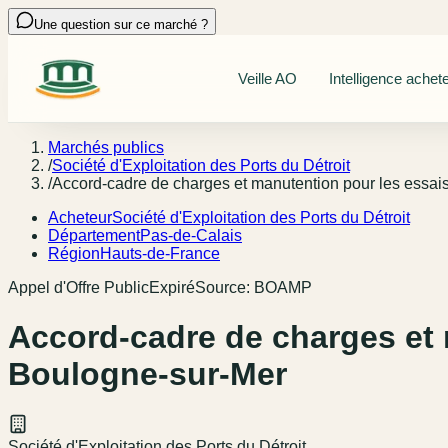
Une question sur ce marché ?
Veille AO
Intelligence achet
Marchés publics
/
Société d'Exploitation des Ports du Détroit
/
Accord-cadre de charges et manutention pour les essa
Acheteur
Société d'Exploitation des Ports du Détroit
Département
Pas-de-Calais
Région
Hauts-de-France
Appel d'Offre Public
Expiré
Source:
BOAMP
Accord-cadre de charges et 
Boulogne-sur-Mer
Société d'Exploitation des Ports du Détroit