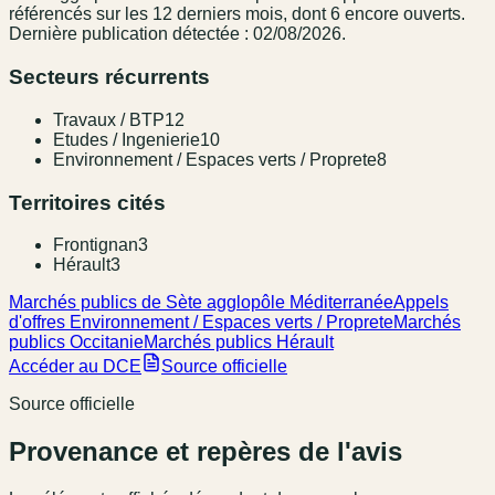
référencé
s
sur les 12 derniers mois
, dont 6 encore ouverts.
Dernière publication détectée : 02/08/2026.
Secteurs récurrents
Travaux / BTP
12
Etudes / Ingenierie
10
Environnement / Espaces verts / Proprete
8
Territoires cités
Frontignan
3
Hérault
3
Marchés publics de Sète agglopôle Méditerranée
Appels
d'offres Environnement / Espaces verts / Proprete
Marchés
publics Occitanie
Marchés publics Hérault
Accéder au DCE
Source officielle
Source officielle
Provenance et repères de l'avis