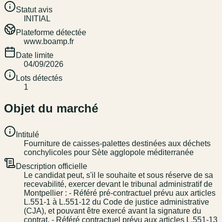
Statut avis
INITIAL
Plateforme détectée
www.boamp.fr
Date limite
04/09/2026
Lots détectés
1
Objet du marché
Intitulé
Fourniture de caisses-palettes destinées aux déchets
conchylicoles pour Sète agglopole méditerranée
Description officielle
Le candidat peut, s'il le souhaite et sous réserve de sa
recevabilité, exercer devant le tribunal administratif de
Montpellier : - Référé pré-contractuel prévu aux articles
L.551-1 à L.551-12 du Code de justice administrative
(CJA), et pouvant être exercé avant la signature du
contrat. - Référé contractuel prévu aux articles L.551-13