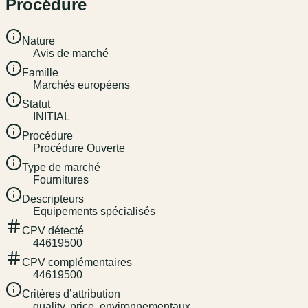
Procédure
Nature
Avis de marché
Famille
Marchés européens
Statut
INITIAL
Procédure
Procédure Ouverte
Type de marché
Fournitures
Descripteurs
Equipements spécialisés
CPV détecté
44619500
CPV complémentaires
44619500
Critères d’attribution
quality, price, environnementaux