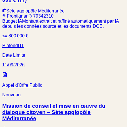
Sète agglopôle Méditerranée
Frontignan
79342310
Budget IA
Montant extrait et raffiné automatiquement par IA
depuis les données source et les documents DCE.
<= 800 000 €
Plafond
HT
Date Limite
11/09/2026
Appel d'Offre Public
Nouveau
Mission de conseil et mise en œuvre du
dialogue citoyen – Sète agglopôle
Méditerranée