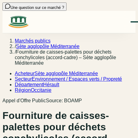
Une question sur ce marché ?
Marchés publics
/
Sète agglopôle Méditerranée
/
Fourniture de caisses-palettes pour déchets
conchylicoles (accord-cadre) – Sète agglopôle
Méditerranée
Acheteur
Sète agglopôle Méditerranée
Secteur
Environnement / Espaces verts / Propreté
Département
Hérault
Région
Occitanie
Appel d'Offre Public
Source:
BOAMP
Fourniture de caisses-
palettes pour déchets