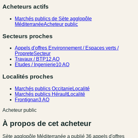
Acheteurs actifs
Marchés publics de Sète agglopôle
Méditerranée
Acheteur public
Secteurs proches
Appels d'offres Environnement / Espaces verts /
Proprete
Secteur
Travaux / BTP
12 AO
Etudes / Ingenierie
10 AO
Localités proches
Marchés publics Occitanie
Localité
Marchés publics Hérault
Localité
Frontignan
3 AO
Acheteur public
À propos de cet acheteur
Sète agglopôle Méditerranée
a publié
36
appel
s
d'offres