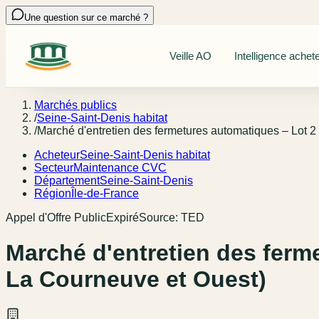
Une question sur ce marché ?
Veille AO
Intelligence achet
Marchés publics
/
Seine-Saint-Denis habitat
/
Marché d'entretien des fermetures automatiques – Lot 
Acheteur
Seine-Saint-Denis habitat
Secteur
Maintenance CVC
Département
Seine-Saint-Denis
Région
Île-de-France
Appel d'Offre Public
Expiré
Source:
TED
Marché d'entretien des ferm
La Courneuve et Ouest)