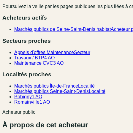
Poursuivez la veille par les pages publiques les plus liées à ce
Acheteurs actifs
Marchés publics de Seine-Saint-Denis habitat
Acheteur p
Secteurs proches
Appels d'offres Maintenance
Secteur
Travaux / BTP
4 AO
Maintenance CVC
3 AO
Localités proches
Marchés publics Île-de-France
Localité
Marchés publics Seine-Saint-Denis
Localité
Bobigny
1 AO
Romainville
1 AO
Acheteur public
À propos de cet acheteur