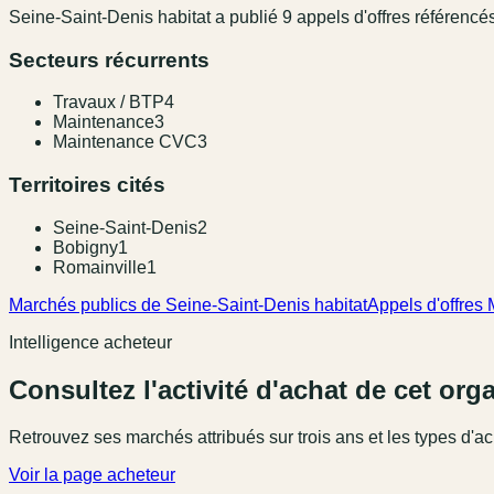
Seine-Saint-Denis habitat
a publié
9
appel
s
d'offres référencé
Secteurs récurrents
Travaux / BTP
4
Maintenance
3
Maintenance CVC
3
Territoires cités
Seine-Saint-Denis
2
Bobigny
1
Romainville
1
Marchés publics de Seine-Saint-Denis habitat
Appels d'offres
Intelligence acheteur
Consultez l'activité d'achat de cet or
Retrouvez ses marchés attribués sur trois ans et les types d'ac
Voir la page acheteur