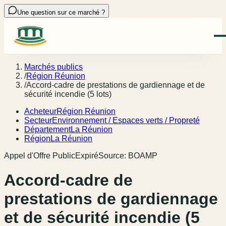
Une question sur ce marché ?
Marchés publics
/
Région Réunion
/
Accord-cadre de prestations de gardiennage et de
sécurité incendie (5 lots)
Acheteur
Région Réunion
Secteur
Environnement / Espaces verts / Propreté
Département
La Réunion
Région
La Réunion
Appel d'Offre Public
Expiré
Source:
BOAMP
Accord-cadre de
prestations de gardiennage
et de sécurité incendie (5