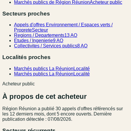
Marchés publics de Région Réunion
Acheteur public
Secteurs proches
Appels d'offres Environnement / Espaces verts /
Proprete
Secteur
Regions / Departements
13 AO
Etudes / Ingenierie
9 AO
Collectivites / Services publics
8 AO
Localités proches
Marchés publics La Réunion
Localité
Marchés publics La Réunion
Localité
Acheteur public
À propos de cet acheteur
Région Réunion
a publié
30
appel
s
d'offres référencé
s
sur
les 12 derniers mois
, dont 5 encore ouverts.
Dernière
publication détectée : 07/08/2026.
Secteurs récurrents