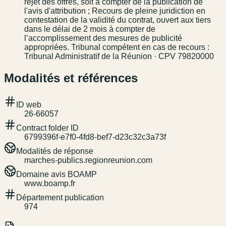
rejet des offres, soit à compter de la publication de
l'avis d'attribution ; Recours de pleine juridiction en
contestation de la validité du contrat, ouvert aux tiers
dans le délai de 2 mois à compter de
l’accomplissement des mesures de publicité
appropriées. Tribunal compétent en cas de recours :
Tribunal Administratif de la Réunion · CPV 79820000
Modalités et références
ID web
26-66057
Contract folder ID
6799396f-e7f0-4fd8-bef7-d23c32c3a73f
Modalités de réponse
marches-publics.regionreunion.com
Domaine avis BOAMP
www.boamp.fr
Département publication
974