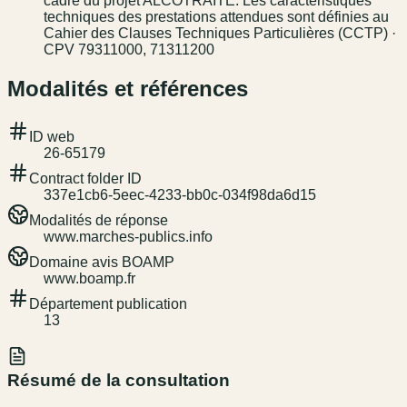
cadre du projet ALCOTRAITE. Les caractéristiques
techniques des prestations attendues sont définies au
Cahier des Clauses Techniques Particulières (CCTP) ·
CPV 79311000, 71311200
Modalités et références
ID web
26-65179
Contract folder ID
337e1cb6-5eec-4233-bb0c-034f98da6d15
Modalités de réponse
www.marches-publics.info
Domaine avis BOAMP
www.boamp.fr
Département publication
13
Résumé de la consultation