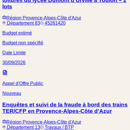
toitures du lycée Dumont d'Urville à Toulon – 2
lots
Région Provence-Alpes-Côte d'Azur
Département 83
45261420
Budget estimé
Budget non spécifié
Date Limite
30/09/2026
Appel d'Offre Public
Nouveau
Enquêtes et suivi de la fraude à bord des trains
TER/CFP en Provence-Alpes-Côte d'Azur
Région Provence-Alpes-Côte d'Azur
Département 13
Travaux / BTP