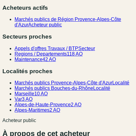
Acheteurs actifs
Marchés publics de Région Provence-Alpes-Côte
d'Azur
Acheteur public
Secteurs proches
Appels d'offres Travaux / BTP
Secteur
Regions / Departements
118 AO
Maintenance
42 AO
Localités proches
Marchés publics Provence-Alpes-Côte d'Azur
Localité
Marchés publics Bouches-du-Rhône
Localité
Marseille
10 AO
Var
3 AO
Alpes-de-Haute-Provence
2 AO
Alpes-Maritimes
2 AO
Acheteur public
À propos de cet acheteur