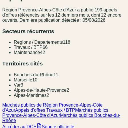
Région Provence-Alpes-Côte d'Azur
a publié
199
appel
s
d'offres référencé
s
sur les 12 derniers mois
, dont 22 encore
ouverts.
Dernière publication détectée : 05/08/2026.
Secteurs récurrents
Regions / Departements
118
Travaux / BTP
66
Maintenance
42
Territoires cités
Bouches-du-Rhône
11
Marseille
10
Var
3
Alpes-de-Haute-Provence
2
Alpes-Maritimes
2
Marchés publics de Région Provence-Alpes-Côte
d'Azur
Appels d'offres Travaux / BTP
Marchés publics
Provence-Alpes-Côte d'Azur
Marchés publics Bouches-du-
Rhône
Accéder au DCE
Source officielle