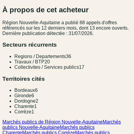
À propos de cet acheteur
Région Nouvelle-Aquitaine
a publié
88
appel
s
d'offres
référencé
s
sur les 12 derniers mois
, dont 13 encore ouverts.
Dernière publication détectée : 31/07/2026.
Secteurs récurrents
Regions / Departements
36
Travaux / BTP
20
Collectivites / Services publics
17
Territoires cités
Bordeaux
6
Gironde
6
Dordogne
2
Charente
1
Corrèze
1
Marchés publics de Région Nouvelle-Aquitaine
Marchés
publics Nouvelle-Aquitaine
Marchés publics
Charente
Marchés publics Corrèze
Marchés publics