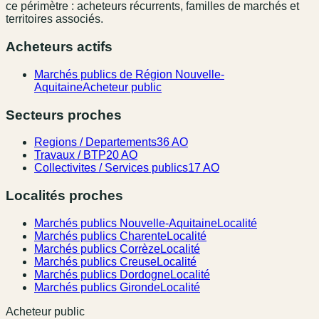
ce périmètre : acheteurs récurrents, familles de marchés et
territoires associés.
Acheteurs actifs
Marchés publics de Région Nouvelle-
Aquitaine
Acheteur public
Secteurs proches
Regions / Departements
36 AO
Travaux / BTP
20 AO
Collectivites / Services publics
17 AO
Localités proches
Marchés publics Nouvelle-Aquitaine
Localité
Marchés publics Charente
Localité
Marchés publics Corrèze
Localité
Marchés publics Creuse
Localité
Marchés publics Dordogne
Localité
Marchés publics Gironde
Localité
Acheteur public