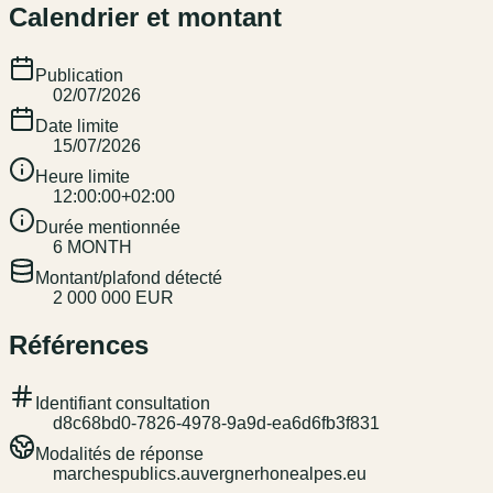
Calendrier et montant
Publication
02/07/2026
Date limite
15/07/2026
Heure limite
12:00:00+02:00
Durée mentionnée
6 MONTH
Montant/plafond détecté
2 000 000 EUR
Références
Identifiant consultation
d8c68bd0-7826-4978-9a9d-ea6d6fb3f831
Modalités de réponse
marchespublics.auvergnerhonealpes.eu