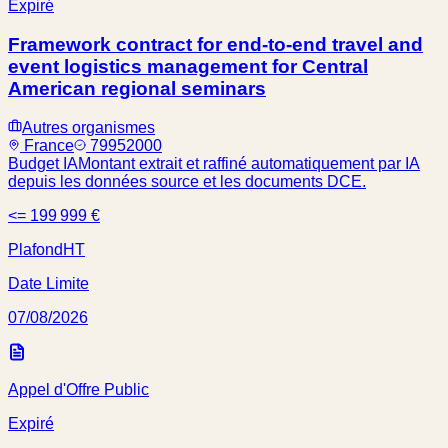
Expiré
Framework contract for end-to-end travel and
event logistics management for Central
American regional seminars
Autres organismes
France
79952000
Budget IA
Montant extrait et raffiné automatiquement par IA
depuis les données source et les documents DCE.
<= 199 999 €
Plafond
HT
Date Limite
07/08/2026
Appel d'Offre Public
Expiré