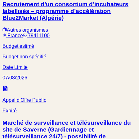
Recrutement d’un consortium d’incubateurs
labellisés – programme d’accélération
Blue2Market (Algérie)
Autres organismes
France
79411100
Budget estimé
Budget non spécifié
Date Limite
07/08/2026
Appel d'Offre Public
Expiré
Marché de surveillance et télésurveillance du
site de Saverne (Gardiennage et
télésurveillance 24/7) - possibilité de