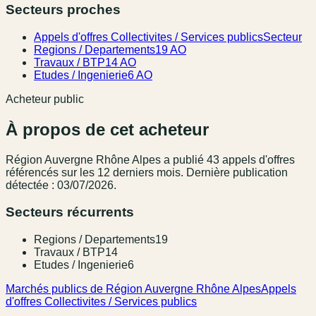
Secteurs proches
Appels d'offres Collectivites / Services publics
Secteur
Regions / Departements
19 AO
Travaux / BTP
14 AO
Etudes / Ingenierie
6 AO
Acheteur public
À propos de cet acheteur
Région Auvergne Rhône Alpes
a publié
43
appel
s
d'offres
référencé
s
sur les 12 derniers mois
.
Dernière publication
détectée : 03/07/2026.
Secteurs récurrents
Regions / Departements
19
Travaux / BTP
14
Etudes / Ingenierie
6
Marchés publics de Région Auvergne Rhône Alpes
Appels
d'offres Collectivites / Services publics