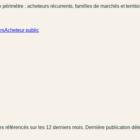
 périmètre : acheteurs récurrents, familles de marchés et territo
rs
Acheteur public
es référencé
s
sur les 12 derniers mois
.
Dernière publication dét