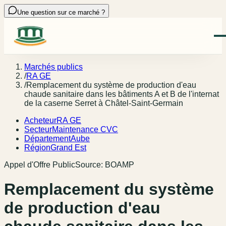
Une question sur ce marché ?
Marchés publics
/
RA GE
/
Remplacement du système de production d'eau
chaude sanitaire dans les bâtiments A et B de l'internat
de la caserne Serret à Châtel-Saint-Germain
Acheteur
RA GE
Secteur
Maintenance CVC
Département
Aube
Région
Grand Est
Appel d'Offre Public
Source:
BOAMP
Remplacement du système
de production d'eau