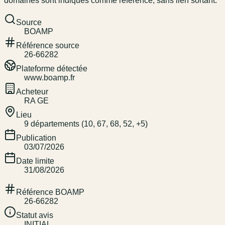
domaines sont indiqués comme référence, sans lien sortant.
Source
BOAMP
Référence source
26-66282
Plateforme détectée
www.boamp.fr
Acheteur
RA GE
Lieu
9 départements (10, 67, 68, 52, +5)
Publication
03/07/2026
Date limite
31/08/2026
Référence BOAMP
26-66282
Statut avis
INITIAL