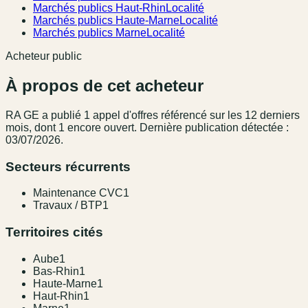
Marchés publics Haut-Rhin
Localité
Marchés publics Haute-Marne
Localité
Marchés publics Marne
Localité
Acheteur public
À propos de cet acheteur
RA GE
a publié
1
appel
d'offres référencé
sur les 12 derniers
mois
, dont 1 encore ouvert.
Dernière publication détectée :
03/07/2026.
Secteurs récurrents
Maintenance CVC
1
Travaux / BTP
1
Territoires cités
Aube
1
Bas-Rhin
1
Haute-Marne
1
Haut-Rhin
1