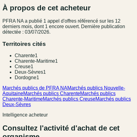
À propos de cet acheteur
PFRA NA
a publié
1
appel
d'offres référencé
sur les 12
derniers mois
, dont 1 encore ouvert.
Dernière publication
détectée : 03/07/2026.
Territoires cités
Charente
1
Charente-Maritime
1
Creuse
1
Deux-Sèvres
1
Dordogne
1
Marchés publics de PFRA NA
Marchés publics Nouvelle-
Aquitaine
Marchés publics Charente
Marchés publics
Charente-Maritime
Marchés publics Creuse
Marchés publics
Deux-Sèvres
Intelligence acheteur
Consultez l'activité d'achat de cet
organisme