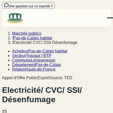
Une question sur ce marché ?
Marchés publics
/
Pas-de-Calais habitat
/
Electricité/ CVC/ SSI/ Désenfumage
Acheteur
Pas-de-Calais habitat
Secteur
Travaux / BTP
Commune
Longuenesse
Département
Pas-de-Calais
Région
Hauts-de-France
Appel d'Offre Public
Expiré
Source:
TED
Electricité/ CVC/ SSI/
Désenfumage