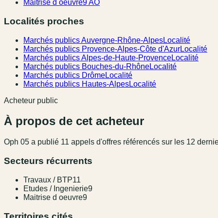
Maitrise d oeuvre
9 AO
Localités proches
Marchés publics Auvergne-Rhône-Alpes
Localité
Marchés publics Provence-Alpes-Côte d'Azur
Localité
Marchés publics Alpes-de-Haute-Provence
Localité
Marchés publics Bouches-du-Rhône
Localité
Marchés publics Drôme
Localité
Marchés publics Hautes-Alpes
Localité
Acheteur public
À propos de cet acheteur
Oph 05
a publié
11
appel
s
d'offres référencé
s
sur les 12 derni
Secteurs récurrents
Travaux / BTP
11
Etudes / Ingenierie
9
Maitrise d oeuvre
9
Territoires cités