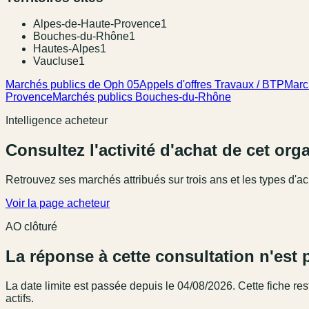
Alpes-de-Haute-Provence
1
Bouches-du-Rhône
1
Hautes-Alpes
1
Vaucluse
1
Marchés publics de Oph 05
Appels d'offres Travaux / BTP
Marc
Provence
Marchés publics Bouches-du-Rhône
Intelligence acheteur
Consultez l'activité d'achat de cet or
Retrouvez ses marchés attribués sur trois ans et les types d'ac
Voir la page acheteur
AO clôturé
La réponse à cette consultation n'est 
La date limite est passée
depuis le 04/08/2026
. Cette fiche r
actifs.