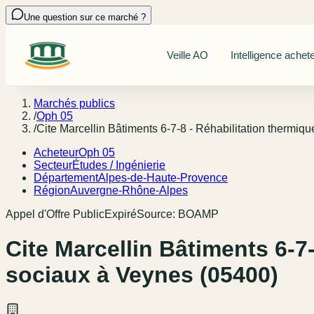
Une question sur ce marché ?
Veille AO
Intelligence achet
Marchés publics
/
Oph 05
/
Cite Marcellin Bâtiments 6-7-8 - Réhabilitation thermiq
Acheteur
Oph 05
Secteur
Études / Ingénierie
Département
Alpes-de-Haute-Provence
Région
Auvergne-Rhône-Alpes
Appel d'Offre Public
Expiré
Source:
BOAMP
Cite Marcellin Bâtiments 6-7
sociaux à Veynes (05400)