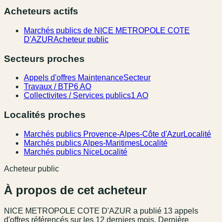
Acheteurs actifs
Marchés publics de NICE METROPOLE COTE
D'AZUR
Acheteur public
Secteurs proches
Appels d'offres Maintenance
Secteur
Travaux / BTP
6 AO
Collectivites / Services publics
1 AO
Localités proches
Marchés publics Provence-Alpes-Côte d'Azur
Localité
Marchés publics Alpes-Maritimes
Localité
Marchés publics Nice
Localité
Acheteur public
À propos de cet acheteur
NICE METROPOLE COTE D'AZUR
a publié
13
appel
s
d'offres référencé
s
sur les 12 derniers mois
.
Dernière