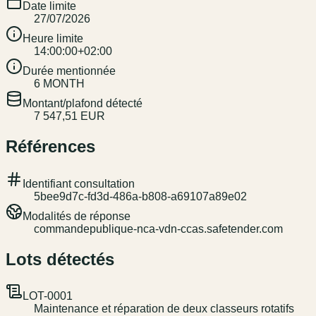
Date limite
27/07/2026
Heure limite
14:00:00+02:00
Durée mentionnée
6 MONTH
Montant/plafond détecté
7 547,51 EUR
Références
Identifiant consultation
5bee9d7c-fd3d-486a-b808-a69107a89e02
Modalités de réponse
commandepublique-nca-vdn-ccas.safetender.com
Lots détectés
LOT-0001
Maintenance et réparation de deux classeurs rotatifs