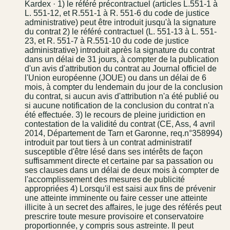
Kardex · 1) le référé précontractuel (articles L.551-1 à
L. 551-12, et R.551-1 à R. 551-6 du code de justice
administrative) peut être introduit jusqu'à la signature
du contrat 2) le référé contractuel (L. 551-13 à L. 551-
23, et R. 551-7 à R.551-10 du code de justice
administrative) introduit après la signature du contrat
dans un délai de 31 jours, à compter de la publication
d'un avis d'attribution du contrat au Journal officiel de
l'Union européenne (JOUE) ou dans un délai de 6
mois, à compter du lendemain du jour de la conclusion
du contrat, si aucun avis d'attribution n'a été publié ou
si aucune notification de la conclusion du contrat n'a
été effectuée. 3) le recours de pleine juridiction en
contestation de la validité du contrat (CE, Ass, 4 avril
2014, Département de Tarn et Garonne, req.n°358994)
introduit par tout tiers à un contrat administratif
susceptible d'être lésé dans ses intérêts de façon
suffisamment directe et certaine par sa passation ou
ses clauses dans un délai de deux mois à compter de
l'accomplissement des mesures de publicité
appropriées 4) Lorsqu'il est saisi aux fins de prévenir
une atteinte imminente ou faire cesser une atteinte
illicite à un secret des affaires, le juge des référés peut
prescrire toute mesure provisoire et conservatoire
proportionnée, y compris sous astreinte. Il peut