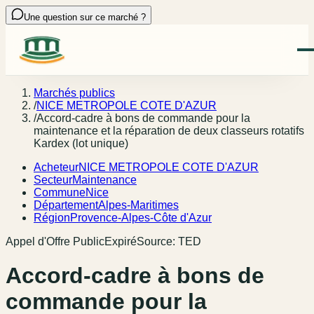
Une question sur ce marché ?
Marchés publics
/
NICE METROPOLE COTE D'AZUR
/
Accord-cadre à bons de commande pour la
maintenance et la réparation de deux classeurs rotatifs
Kardex (lot unique)
Acheteur
NICE METROPOLE COTE D'AZUR
Secteur
Maintenance
Commune
Nice
Département
Alpes-Maritimes
Région
Provence-Alpes-Côte d'Azur
Appel d'Offre Public
Expiré
Source:
TED
Accord-cadre à bons de
commande pour la