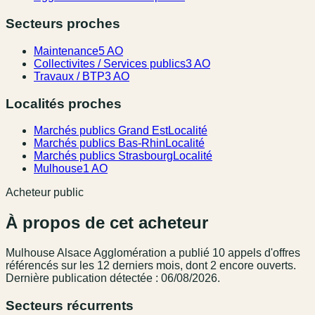
Secteurs proches
Maintenance
5 AO
Collectivites / Services publics
3 AO
Travaux / BTP
3 AO
Localités proches
Marchés publics Grand Est
Localité
Marchés publics Bas-Rhin
Localité
Marchés publics Strasbourg
Localité
Mulhouse
1 AO
Acheteur public
À propos de cet acheteur
Mulhouse Alsace Agglomération
a publié
10
appel
s
d'offres
référencé
s
sur les 12 derniers mois
, dont 2 encore ouverts.
Dernière publication détectée : 06/08/2026.
Secteurs récurrents