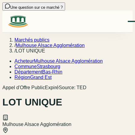
Une question sur ce marché ?
Marchés publics
/
Mulhouse Alsace Agglomération
/
LOT UNIQUE
Acheteur
Mulhouse Alsace Agglomération
Commune
Strasbourg
Département
Bas-Rhin
Région
Grand Est
Appel d'Offre Public
Expiré
Source:
TED
LOT UNIQUE
Mulhouse Alsace Agglomération