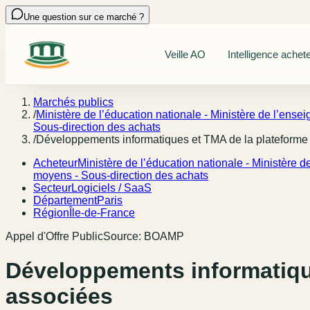
Une question sur ce marché ?
Veille AO
Intelligence achet
Marchés publics
/
Ministère de l’éducation nationale - Ministère de l’ensei
Sous-direction des achats
/
Développements informatiques et TMA de la plateforme 
Acheteur
Ministère de l’éducation nationale - Ministère d
moyens - Sous-direction des achats
Secteur
Logiciels / SaaS
Département
Paris
Région
Île-de-France
Appel d'Offre Public
Source:
BOAMP
Développements informatique
associées