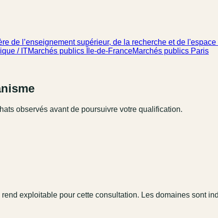
re de l’enseignement supérieur, de la recherche et de l'espace –
que / IT
Marchés publics Île-de-France
Marchés publics Paris
ganisme
hats observés avant de poursuivre votre qualification.
 rend exploitable pour cette consultation. Les domaines sont in