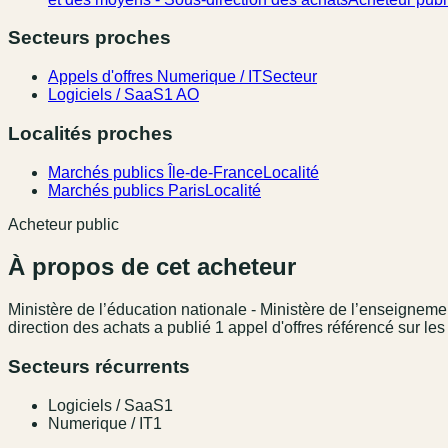
Secteurs proches
Appels d'offres Numerique / IT
Secteur
Logiciels / SaaS
1 AO
Localités proches
Marchés publics Île-de-France
Localité
Marchés publics Paris
Localité
Acheteur public
À propos de cet acheteur
Ministère de l’éducation nationale - Ministère de l’enseignemen
direction des achats
a publié
1
appel
d'offres référencé
sur les
Secteurs récurrents
Logiciels / SaaS
1
Numerique / IT
1