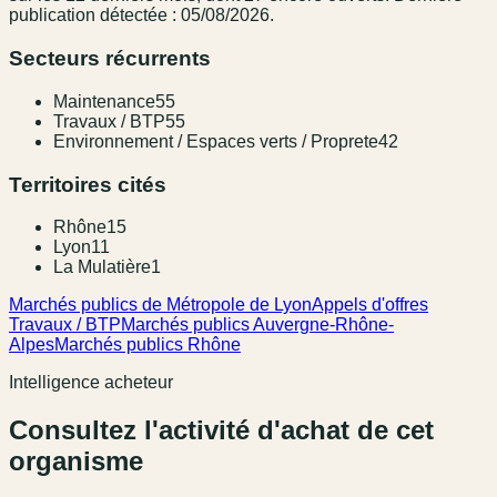
publication détectée : 05/08/2026.
Secteurs récurrents
Maintenance
55
Travaux / BTP
55
Environnement / Espaces verts / Proprete
42
Territoires cités
Rhône
15
Lyon
11
La Mulatière
1
Marchés publics de Métropole de Lyon
Appels d'offres
Travaux / BTP
Marchés publics Auvergne-Rhône-
Alpes
Marchés publics Rhône
Intelligence acheteur
Consultez l'activité d'achat de cet
organisme