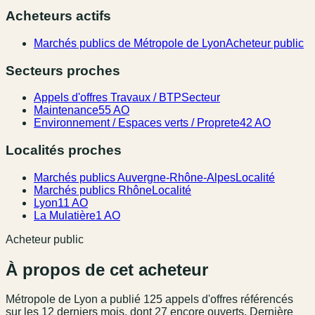
Acheteurs actifs
Marchés publics de Métropole de Lyon
Acheteur public
Secteurs proches
Appels d'offres Travaux / BTP
Secteur
Maintenance
55 AO
Environnement / Espaces verts / Proprete
42 AO
Localités proches
Marchés publics Auvergne-Rhône-Alpes
Localité
Marchés publics Rhône
Localité
Lyon
11 AO
La Mulatière
1 AO
Acheteur public
À propos de cet acheteur
Métropole de Lyon
a publié
125
appel
s
d'offres référencé
s
sur les 12 derniers mois
, dont 27 encore ouverts.
Dernière