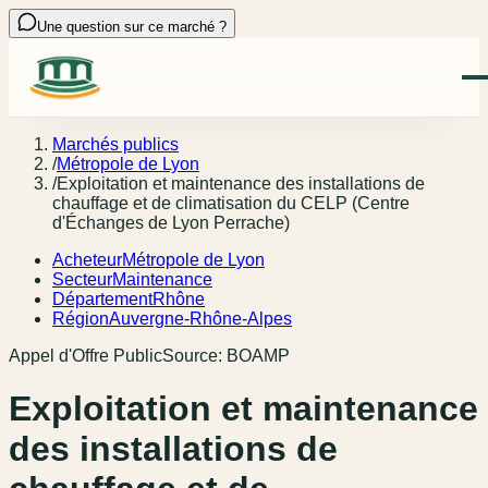
Une question sur ce marché ?
Marchés publics
/
Métropole de Lyon
/
Exploitation et maintenance des installations de
chauffage et de climatisation du CELP (Centre
d'Échanges de Lyon Perrache)
Acheteur
Métropole de Lyon
Secteur
Maintenance
Département
Rhône
Région
Auvergne-Rhône-Alpes
Appel d'Offre Public
Source:
BOAMP
Exploitation et maintenance
des installations de