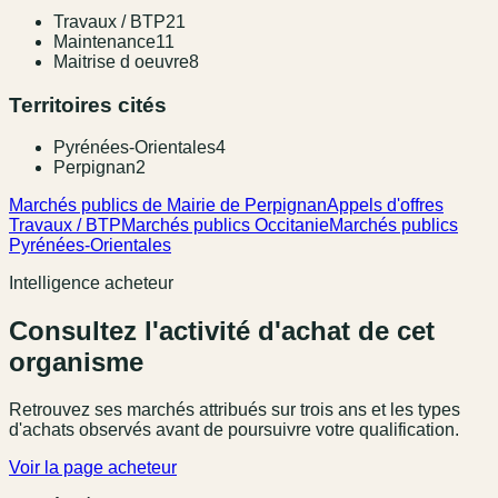
Travaux / BTP
21
Maintenance
11
Maitrise d oeuvre
8
Territoires cités
Pyrénées-Orientales
4
Perpignan
2
Marchés publics de Mairie de Perpignan
Appels d'offres
Travaux / BTP
Marchés publics Occitanie
Marchés publics
Pyrénées-Orientales
Intelligence acheteur
Consultez l'activité d'achat de cet
organisme
Retrouvez ses marchés attribués sur trois ans et les types
d'achats observés avant de poursuivre votre qualification.
Voir la page acheteur