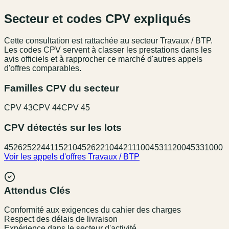
Secteur et codes CPV expliqués
Cette consultation est rattachée au secteur
Travaux / BTP
.
Les codes CPV servent à classer les prestations dans les
avis officiels et à rapprocher ce marché d'autres appels
d'offres comparables.
Familles CPV du secteur
CPV
43
CPV
44
CPV
45
CPV détectés sur les lots
45262522
44115210
45262210
44211100
45311200
45331000
Voir les appels d'offres
Travaux / BTP
Attendus Clés
Conformité aux exigences du cahier des charges
Respect des délais de livraison
Expérience dans le secteur d'activité