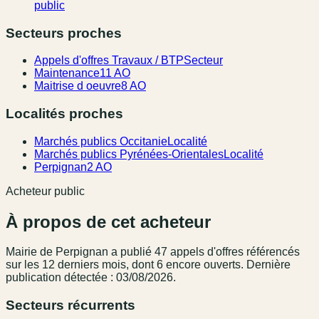
public
Secteurs proches
Appels d'offres Travaux / BTP
Secteur
Maintenance
11 AO
Maitrise d oeuvre
8 AO
Localités proches
Marchés publics Occitanie
Localité
Marchés publics Pyrénées-Orientales
Localité
Perpignan
2 AO
Acheteur public
À propos de cet acheteur
Mairie de Perpignan
a publié
47
appel
s
d'offres référencé
s
sur les 12 derniers mois
, dont 6 encore ouverts.
Dernière
publication détectée : 03/08/2026.
Secteurs récurrents