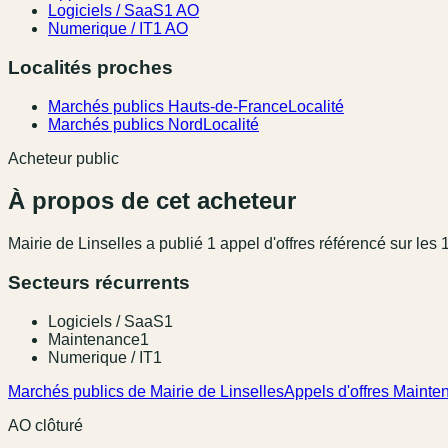
Logiciels / SaaS
1 AO
Numerique / IT
1 AO
Localités proches
Marchés publics Hauts-de-France
Localité
Marchés publics Nord
Localité
Acheteur public
À propos de cet acheteur
Mairie de Linselles
a publié
1
appel
d'offres référencé
sur les 
Secteurs récurrents
Logiciels / SaaS
1
Maintenance
1
Numerique / IT
1
Marchés publics de Mairie de Linselles
Appels d'offres Mainte
AO clôturé