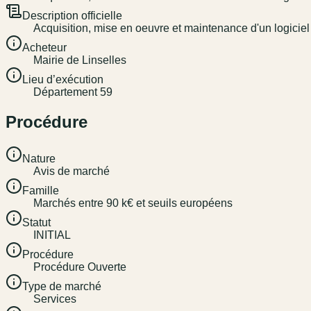
Description officielle
Acquisition, mise en oeuvre et maintenance d'un logicie
Acheteur
Mairie de Linselles
Lieu d’exécution
Département 59
Procédure
Nature
Avis de marché
Famille
Marchés entre 90 k€ et seuils européens
Statut
INITIAL
Procédure
Procédure Ouverte
Type de marché
Services