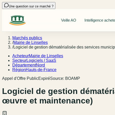
Une question sur ce marché ?
Veille AO
Intelligence achet
Marchés publics
/
Mairie de Linselles
/
Logiciel de gestion dématérialisée des services munici
Acheteur
Mairie de Linselles
Secteur
Logiciels / SaaS
Département
Nord
Région
Hauts-de-France
Appel d'Offre Public
Expiré
Source:
BOAMP
Logiciel de gestion dématéri
œuvre et maintenance)