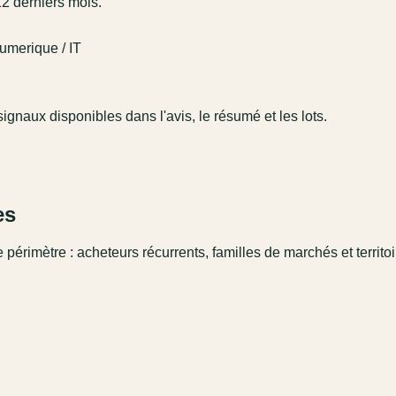
12 derniers mois.
umerique / IT
ignaux disponibles dans l'avis, le résumé et les lots.
es
 périmètre : acheteurs récurrents, familles de marchés et territo