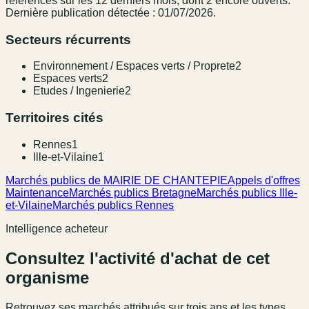
référencé
s
sur les 12 derniers mois
, dont 2 encore ouverts.
Dernière publication détectée : 01/07/2026.
Secteurs récurrents
Environnement / Espaces verts / Proprete
2
Espaces verts
2
Etudes / Ingenierie
2
Territoires cités
Rennes
1
Ille-et-Vilaine
1
Marchés publics de MAIRIE DE CHANTEPIE
Appels d'offres
Maintenance
Marchés publics Bretagne
Marchés publics Ille-
et-Vilaine
Marchés publics Rennes
Intelligence acheteur
Consultez l'activité d'achat de cet
organisme
Retrouvez ses marchés attribués sur trois ans et les types