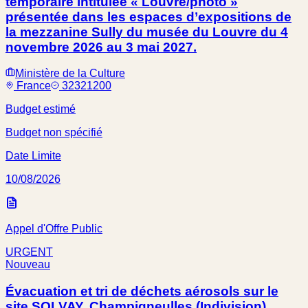
temporaire intitulée « Louvre/photo »
présentée dans les espaces d’expositions de
la mezzanine Sully du musée du Louvre du 4
novembre 2026 au 3 mai 2027.
Ministère de la Culture
France
32321200
Budget estimé
Budget non spécifié
Date Limite
10/08/2026
Appel d'Offre Public
URGENT
Nouveau
Évacuation et tri de déchets aérosols sur le
site SOLVAY, Champigneulles (Indivision)