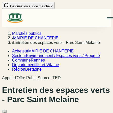
Une question sur ce marché ?
Marchés publics
/
MAIRIE DE CHANTEPIE
/
Entretien des espaces verts - Parc Saint Melaine
Acheteur
MAIRIE DE CHANTEPIE
Secteur
Environnement / Espaces verts / Propreté
Commune
Rennes
Département
Ille-et-Vilaine
Région
Bretagne
Appel d'Offre Public
Source:
TED
Entretien des espaces verts
- Parc Saint Melaine