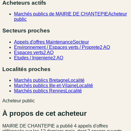
Acheteurs actifs
Marchés publics de MAIRIE DE CHANTEPIE
Acheteur
public
Secteurs proches
Appels d'offres Maintenance
Secteur
Environnement / Espaces verts / Proprete
2 AO
Espaces verts
2 AO
Etudes / Ingenierie
2 AO
Localités proches
Marchés publics Bretagne
Localité
Marchés publics Ille-et-Vilaine
Localité
Marchés publics Rennes
Localité
Acheteur public
À propos de cet acheteur
MAIRIE DE CHANTEPIE
a publié
4
appel
s
d'offres