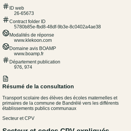
ID web
26-65673
Contract folder ID
5780b85e-fbd8-48df-9b3e-8c0402a4ae38
Modalités de réponse
www.klekoon.com
Domaine avis BOAMP
www.boamp.fr
Département publication
976, 974
Résumé de la consultation
Transport scolaire des élèves des écoles maternelles et
primaires de la commune de Bandrélé vers les différents
établissements publics communaux
Secteur et CPV
Secteur et codes CPV expliqués