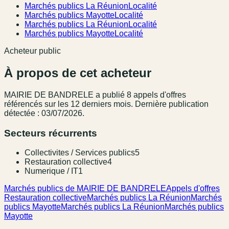
Marchés publics La Réunion
Localité
Marchés publics Mayotte
Localité
Marchés publics La Réunion
Localité
Marchés publics Mayotte
Localité
Acheteur public
À propos de cet acheteur
MAIRIE DE BANDRELE
a publié
8
appel
s
d'offres
référencé
s
sur les 12 derniers mois
.
Dernière publication
détectée : 03/07/2026.
Secteurs récurrents
Collectivites / Services publics
5
Restauration collective
4
Numerique / IT
1
Marchés publics de MAIRIE DE BANDRELE
Appels d'offres
Restauration collective
Marchés publics La Réunion
Marchés
publics Mayotte
Marchés publics La Réunion
Marchés publics
Mayotte