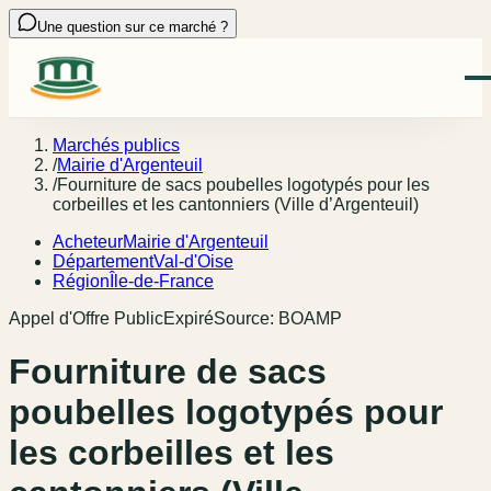
Une question sur ce marché ?
Marchés publics
/
Mairie d'Argenteuil
/
Fourniture de sacs poubelles logotypés pour les
corbeilles et les cantonniers (Ville d’Argenteuil)
Acheteur
Mairie d'Argenteuil
Département
Val-d'Oise
Région
Île-de-France
Appel d'Offre Public
Expiré
Source:
BOAMP
Fourniture de sacs
poubelles logotypés pour
les corbeilles et les