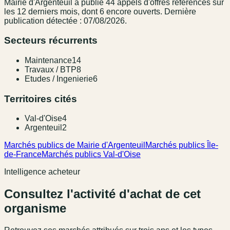
Mairie d'Argenteuil
a publié
44
appel
s
d'offres référencé
s
sur
les 12 derniers mois
, dont 6 encore ouverts.
Dernière
publication détectée : 07/08/2026.
Secteurs récurrents
Maintenance
14
Travaux / BTP
8
Etudes / Ingenierie
6
Territoires cités
Val-d'Oise
4
Argenteuil
2
Marchés publics de Mairie d'Argenteuil
Marchés publics Île-
de-France
Marchés publics Val-d'Oise
Intelligence acheteur
Consultez l'activité d'achat de cet
organisme