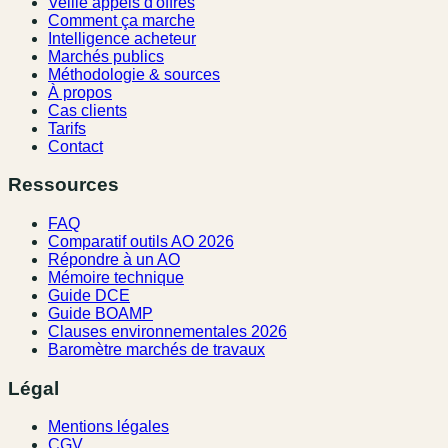
Veille appels d'offres
Comment ça marche
Intelligence acheteur
Marchés publics
Méthodologie & sources
À propos
Cas clients
Tarifs
Contact
Ressources
FAQ
Comparatif outils AO 2026
Répondre à un AO
Mémoire technique
Guide DCE
Guide BOAMP
Clauses environnementales 2026
Baromètre marchés de travaux
Légal
Mentions légales
CGV