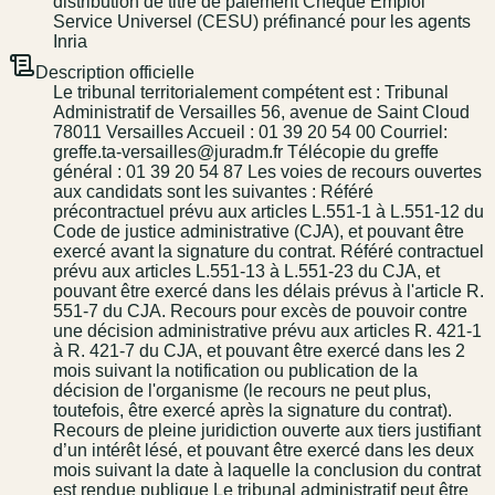
distribution de titre de paiement Chèque Emploi
Service Universel (CESU) préfinancé pour les agents
Inria
Description officielle
Le tribunal territorialement compétent est : Tribunal
Administratif de Versailles 56, avenue de Saint Cloud
78011 Versailles Accueil : 01 39 20 54 00 Courriel:
greffe.ta-versailles@juradm.fr Télécopie du greffe
général : 01 39 20 54 87 Les voies de recours ouvertes
aux candidats sont les suivantes : Référé
précontractuel prévu aux articles L.551-1 à L.551-12 du
Code de justice administrative (CJA), et pouvant être
exercé avant la signature du contrat. Référé contractuel
prévu aux articles L.551-13 à L.551-23 du CJA, et
pouvant être exercé dans les délais prévus à l'article R.
551-7 du CJA. Recours pour excès de pouvoir contre
une décision administrative prévu aux articles R. 421-1
à R. 421-7 du CJA, et pouvant être exercé dans les 2
mois suivant la notification ou publication de la
décision de l'organisme (le recours ne peut plus,
toutefois, être exercé après la signature du contrat).
Recours de pleine juridiction ouverte aux tiers justifiant
d’un intérêt lésé, et pouvant être exercé dans les deux
mois suivant la date à laquelle la conclusion du contrat
est rendue publique Le tribunal administratif peut être