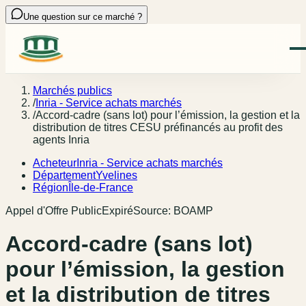
Une question sur ce marché ?
Marchés publics
/
Inria - Service achats marchés
/
Accord-cadre (sans lot) pour l’émission, la gestion et la
distribution de titres CESU préfinancés au profit des
agents Inria
Acheteur
Inria - Service achats marchés
Département
Yvelines
Région
Île-de-France
Appel d'Offre Public
Expiré
Source:
BOAMP
Accord-cadre (sans lot)
pour l’émission, la gestion
et la distribution de titres