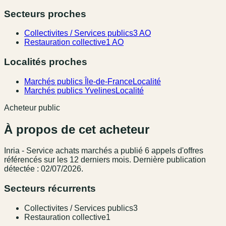
Secteurs proches
Collectivites / Services publics
3 AO
Restauration collective
1 AO
Localités proches
Marchés publics Île-de-France
Localité
Marchés publics Yvelines
Localité
Acheteur public
À propos de cet acheteur
Inria - Service achats marchés
a publié
6
appel
s
d'offres
référencé
s
sur les 12 derniers mois
.
Dernière publication
détectée : 02/07/2026.
Secteurs récurrents
Collectivites / Services publics
3
Restauration collective
1