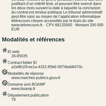
justifiant d’un intérêt lésé, et pouvant être exercé dans
les deux mois suivant la date à laquelle la conclusion
du contrat est rendue publique Le tribunal administratif
peut être saisi au moyen de l’application informatique
télérecours citoyen accessible par le biais du site
www.telerecours.fr. · CPV 66133000 · Montant 200 000
EUR
Modalités et références
ID web
26-65035
Contract folder ID
a2e8b10f-ee1a-4322-85b6-5974bdd6470c
Modalités de réponse
www.marches-publics.gouv.fr
Domaine avis BOAMP
www.boamp.fr
Département publication
78