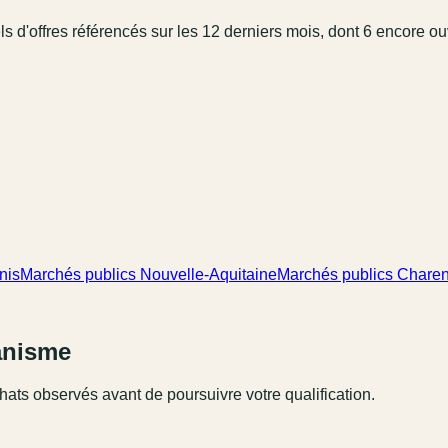
l
s
d'offres référencé
s
sur les 12 derniers mois
, dont 6 encore ou
nis
Marchés publics Nouvelle-Aquitaine
Marchés publics Charen
ganisme
hats observés avant de poursuivre votre qualification.