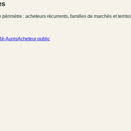
es
 périmètre : acheteurs récurrents, familles de marchés et territo
Ré-Aunis
Acheteur public