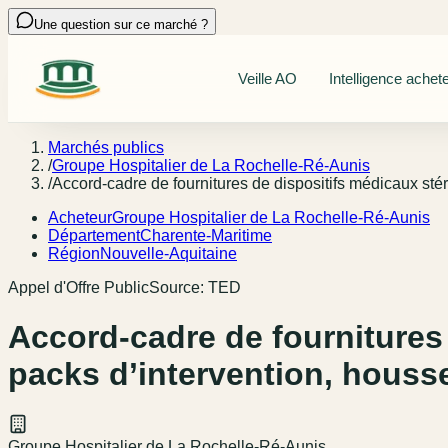
Une question sur ce marché ?
Veille AO
Intelligence achet
Marchés publics
/
Groupe Hospitalier de La Rochelle-Ré-Aunis
/
Accord-cadre de fournitures de dispositifs médicaux sté
Acheteur
Groupe Hospitalier de La Rochelle-Ré-Aunis
Département
Charente-Maritime
Région
Nouvelle-Aquitaine
Appel d'Offre Public
Source:
TED
Accord-cadre de fournitures 
packs d’intervention, houss
Groupe Hospitalier de La Rochelle-Ré-Aunis