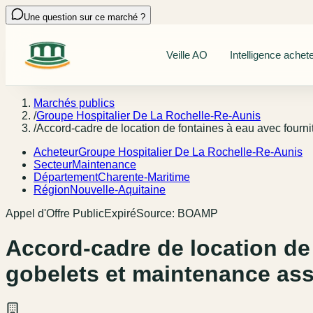
Une question sur ce marché ?
Veille AO
Intelligence achet
Marchés publics
/
Groupe Hospitalier De La Rochelle-Re-Aunis
/
Accord-cadre de location de fontaines à eau avec fourn
Acheteur
Groupe Hospitalier De La Rochelle-Re-Aunis
Secteur
Maintenance
Département
Charente-Maritime
Région
Nouvelle-Aquitaine
Appel d'Offre Public
Expiré
Source:
BOAMP
Accord-cadre de location de
gobelets et maintenance ass