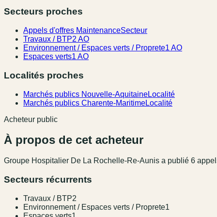
Secteurs proches
Appels d'offres Maintenance
Secteur
Travaux / BTP
2 AO
Environnement / Espaces verts / Proprete
1 AO
Espaces verts
1 AO
Localités proches
Marchés publics Nouvelle-Aquitaine
Localité
Marchés publics Charente-Maritime
Localité
Acheteur public
À propos de cet acheteur
Groupe Hospitalier De La Rochelle-Re-Aunis
a publié
6
appel
Secteurs récurrents
Travaux / BTP
2
Environnement / Espaces verts / Proprete
1
Espaces verts
1