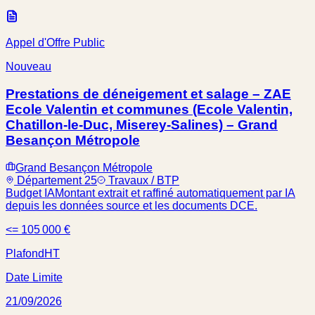
Appel d'Offre Public
Nouveau
Prestations de déneigement et salage – ZAE
Ecole Valentin et communes (Ecole Valentin,
Chatillon-le-Duc, Miserey-Salines) – Grand
Besançon Métropole
Grand Besançon Métropole
Département 25
Travaux / BTP
Budget IA
Montant extrait et raffiné automatiquement par IA
depuis les données source et les documents DCE.
<= 105 000 €
Plafond
HT
Date Limite
21/09/2026