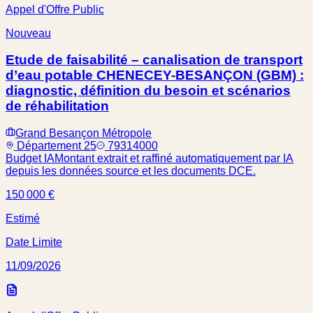
Appel d'Offre Public
Nouveau
Etude de faisabilité – canalisation de transport
d’eau potable CHENECEY-BESANÇON (GBM) :
diagnostic, définition du besoin et scénarios
de réhabilitation
Grand Besançon Métropole
Département 25
79314000
Budget IA
Montant extrait et raffiné automatiquement par IA
depuis les données source et les documents DCE.
150 000 €
Estimé
Date Limite
11/09/2026