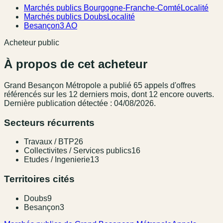
Marchés publics Bourgogne-Franche-Comté
Localité
Marchés publics Doubs
Localité
Besançon
3 AO
Acheteur public
À propos de cet acheteur
Grand Besançon Métropole
a publié
65
appel
s
d'offres
référencé
s
sur les 12 derniers mois
, dont 12 encore ouverts.
Dernière publication détectée : 04/08/2026.
Secteurs récurrents
Travaux / BTP
26
Collectivites / Services publics
16
Etudes / Ingenierie
13
Territoires cités
Doubs
9
Besançon
3