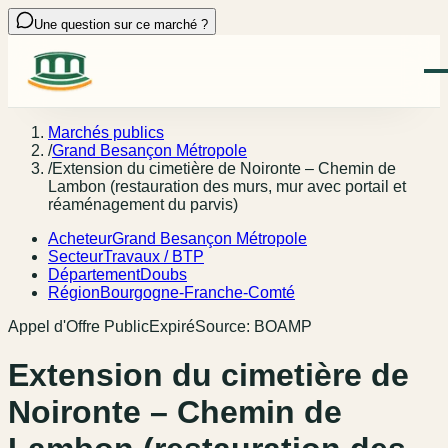
Une question sur ce marché ?
Marchés publics
/
Grand Besançon Métropole
/
Extension du cimetière de Noironte – Chemin de
Lambon (restauration des murs, mur avec portail et
réaménagement du parvis)
Acheteur
Grand Besançon Métropole
Secteur
Travaux / BTP
Département
Doubs
Région
Bourgogne-Franche-Comté
Appel d'Offre Public
Expiré
Source:
BOAMP
Extension du cimetière de
Noironte – Chemin de