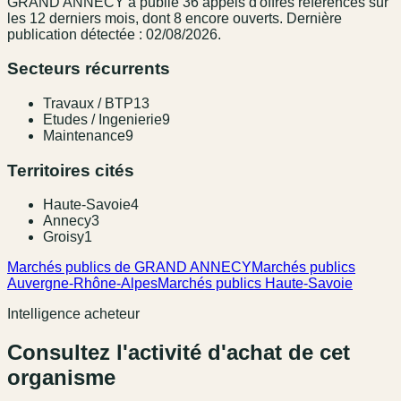
GRAND ANNECY
a publié
36
appel
s
d'offres référencé
s
sur
les 12 derniers mois
, dont 8 encore ouverts.
Dernière
publication détectée : 02/08/2026.
Secteurs récurrents
Travaux / BTP
13
Etudes / Ingenierie
9
Maintenance
9
Territoires cités
Haute-Savoie
4
Annecy
3
Groisy
1
Marchés publics de GRAND ANNECY
Marchés publics
Auvergne-Rhône-Alpes
Marchés publics Haute-Savoie
Intelligence acheteur
Consultez l'activité d'achat de cet
organisme