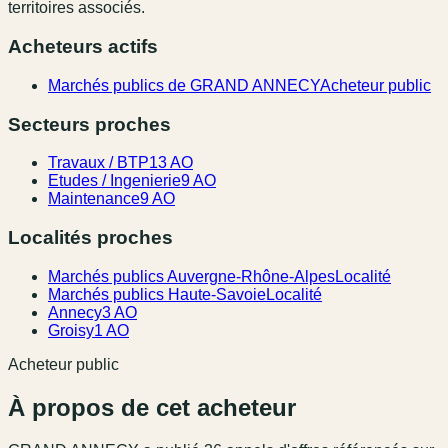
territoires associés.
Acheteurs actifs
Marchés publics de GRAND ANNECY
Acheteur public
Secteurs proches
Travaux / BTP
13 AO
Etudes / Ingenierie
9 AO
Maintenance
9 AO
Localités proches
Marchés publics Auvergne-Rhône-Alpes
Localité
Marchés publics Haute-Savoie
Localité
Annecy
3 AO
Groisy
1 AO
Acheteur public
À propos de cet acheteur