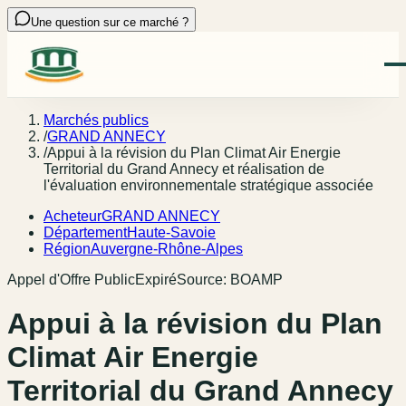
Une question sur ce marché ?
Marchés publics
/
GRAND ANNECY
/
Appui à la révision du Plan Climat Air Energie
Territorial du Grand Annecy et réalisation de
l'évaluation environnementale stratégique associée
Acheteur
GRAND ANNECY
Département
Haute-Savoie
Région
Auvergne-Rhône-Alpes
Appel d'Offre Public
Expiré
Source:
BOAMP
Appui à la révision du Plan
Climat Air Energie
Territorial du Grand Annecy