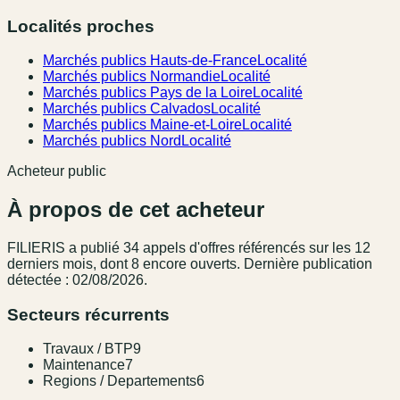
Localités proches
Marchés publics Hauts-de-France
Localité
Marchés publics Normandie
Localité
Marchés publics Pays de la Loire
Localité
Marchés publics Calvados
Localité
Marchés publics Maine-et-Loire
Localité
Marchés publics Nord
Localité
Acheteur public
À propos de cet acheteur
FILIERIS
a publié
34
appel
s
d'offres référencé
s
sur les 12
derniers mois
, dont 8 encore ouverts.
Dernière publication
détectée : 02/08/2026.
Secteurs récurrents
Travaux / BTP
9
Maintenance
7
Regions / Departements
6