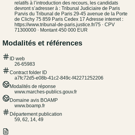
relatifs à l’introduction des recours, les candidats
devront s’adresser à : Tribunal Judiciaire de Paris
Parvis du Tribunal de Paris 29-45 avenue de la Porte
de Clichy 75 859 Paris Cedex 17 Adresse internet :
https://www.tribunal-de-paris.justice.fr/75 · CPV
71300000 · Montant 450 000 EUR
Modalités et références
ID web
26-65983
Contract folder ID
a7fc72d5-e08b-41c2-849c-f42271252206
Modalités de réponse
www.marches-publics.gouv.fr
Domaine avis BOAMP
www.boamp.fr
Département publication
59, 62, 14, 49