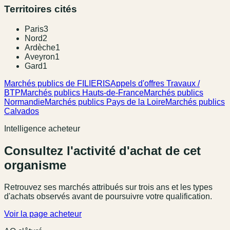
Territoires cités
Paris
3
Nord
2
Ardèche
1
Aveyron
1
Gard
1
Marchés publics de FILIERIS
Appels d'offres Travaux /
BTP
Marchés publics Hauts-de-France
Marchés publics
Normandie
Marchés publics Pays de la Loire
Marchés publics
Calvados
Intelligence acheteur
Consultez l'activité d'achat de cet
organisme
Retrouvez ses marchés attribués sur trois ans et les types
d'achats observés avant de poursuivre votre qualification.
Voir la page acheteur