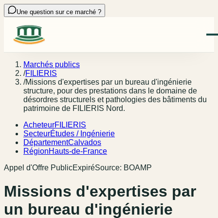
Une question sur ce marché ?
Marchés publics
/
FILIERIS
/
Missions d'expertises par un bureau d'ingénierie
structure, pour des prestations dans le domaine de
désordres structurels et pathologies des bâtiments du
patrimoine de FILIERIS Nord.
Acheteur
FILIERIS
Secteur
Études / Ingénierie
Département
Calvados
Région
Hauts-de-France
Appel d'Offre Public
Expiré
Source:
BOAMP
Missions d'expertises par
un bureau d'ingénierie