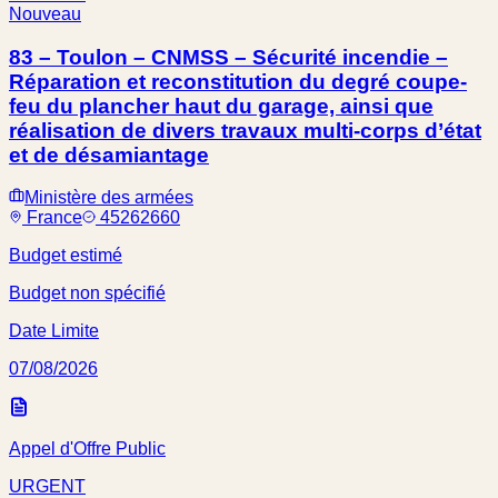
Nouveau
83 – Toulon – CNMSS – Sécurité incendie –
Réparation et reconstitution du degré coupe-
feu du plancher haut du garage, ainsi que
réalisation de divers travaux multi-corps d’état
et de désamiantage
Ministère des armées
France
45262660
Budget estimé
Budget non spécifié
Date Limite
07/08/2026
Appel d'Offre Public
URGENT