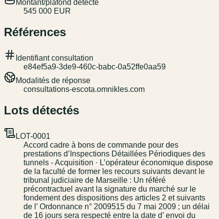
Montant/plafond détecté
545 000 EUR
Références
Identifiant consultation
e84ef5a9-3de9-460c-babc-0a52ffe0aa59
Modalités de réponse
consultations-escota.omnikles.com
Lots détectés
LOT-0001
Accord cadre à bons de commande pour des
prestations d’Inspections Détaillées Périodiques des
tunnels - Acquisition · L’opérateur économique dispose
de la faculté de former les recours suivants devant le
tribunal judiciaire de Marseille : Un référé
précontractuel avant la signature du marché sur le
fondement des dispositions des articles 2 et suivants
de l’ Ordonnance n° 2009515 du 7 mai 2009 ; un délai
de 16 jours sera respecté entre la date d’ envoi du