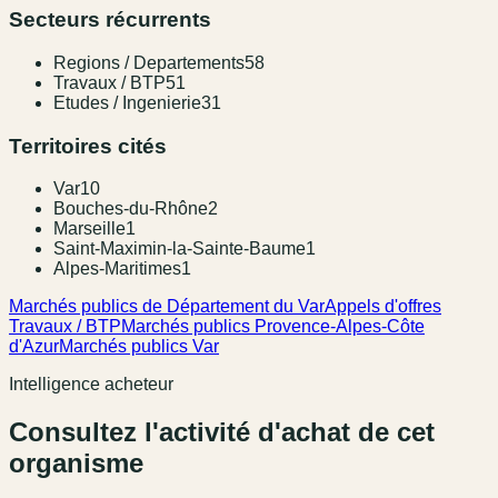
Secteurs récurrents
Regions / Departements
58
Travaux / BTP
51
Etudes / Ingenierie
31
Territoires cités
Var
10
Bouches-du-Rhône
2
Marseille
1
Saint-Maximin-la-Sainte-Baume
1
Alpes-Maritimes
1
Marchés publics de Département du Var
Appels d'offres
Travaux / BTP
Marchés publics Provence-Alpes-Côte
d'Azur
Marchés publics Var
Intelligence acheteur
Consultez l'activité d'achat de cet
organisme