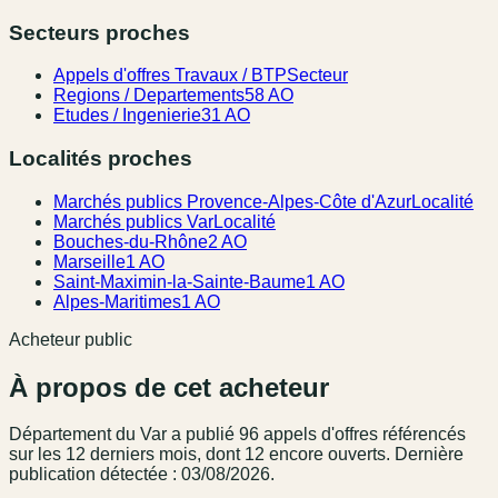
Secteurs proches
Appels d'offres Travaux / BTP
Secteur
Regions / Departements
58 AO
Etudes / Ingenierie
31 AO
Localités proches
Marchés publics Provence-Alpes-Côte d'Azur
Localité
Marchés publics Var
Localité
Bouches-du-Rhône
2 AO
Marseille
1 AO
Saint-Maximin-la-Sainte-Baume
1 AO
Alpes-Maritimes
1 AO
Acheteur public
À propos de cet acheteur
Département du Var
a publié
96
appel
s
d'offres référencé
s
sur les 12 derniers mois
, dont 12 encore ouverts.
Dernière
publication détectée : 03/08/2026.