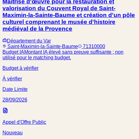
Maîtrise d'œuvre pour la restauration et
valorisation du Couvent Royal de Saint-
Maximin-la-Sainte-Baume et création d'un pôle
culturel comprenant le musée d'histoire
médiéval de la Provence
Département du Var
Saint-Maximin-la-Sainte-Baume
71310000
Budget IA
Montant IA élevé sans preuve suffisante ; non
utilisé pour le matching budget.
Budget à vérifier
À vérifier
Date Limite
28/09/2026
Appel d'Offre Public
Nouveau