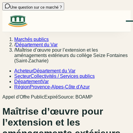
Une question sur ce marché ?
Marchés publics
/
Département du Var
/
Maîtrise d’œuvre pour l’extension et les
aménagements extérieurs du collège Seize Fontaines
(Saint‑Zacharie)
Acheteur
Département du Var
Secteur
Collectivités / Services publics
Département
Var
Région
Provence-Alpes-Côte d'Azur
Appel d'Offre Public
Expiré
Source:
BOAMP
Maîtrise d’œuvre pour
l’extension et les