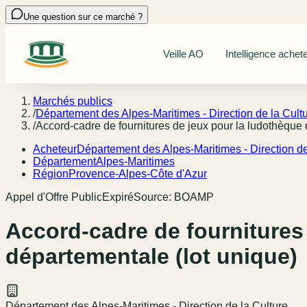
Une question sur ce marché ?
Veille AO
Intelligence achet
Marchés publics
/
Département des Alpes-Maritimes - Direction de la Cult
/
Accord-cadre de fournitures de jeux pour la ludothèque
Acheteur
Département des Alpes-Maritimes - Direction de
Département
Alpes-Maritimes
Région
Provence-Alpes-Côte d'Azur
Appel d'Offre Public
Expiré
Source:
BOAMP
Accord-cadre de fournitures
départementale (lot unique)
Département des Alpes-Maritimes - Direction de la Culture