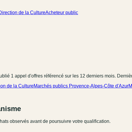
irection de la Culture
Acheteur public
ublié
1
appel
d'offres référencé
sur les 12 derniers mois
.
Dernièr
on de la Culture
Marchés publics Provence-Alpes-Côte d'Azur
M
ganisme
hats observés avant de poursuivre votre qualification.