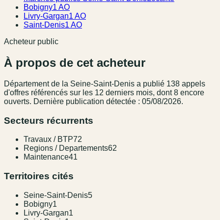
Bobigny
1 AO
Livry-Gargan
1 AO
Saint-Denis
1 AO
Acheteur public
À propos de cet acheteur
Département de la Seine-Saint-Denis
a publié
138
appel
s
d'offres référencé
s
sur les 12 derniers mois
, dont 8 encore
ouverts.
Dernière publication détectée : 05/08/2026.
Secteurs récurrents
Travaux / BTP
72
Regions / Departements
62
Maintenance
41
Territoires cités
Seine-Saint-Denis
5
Bobigny
1
Livry-Gargan
1