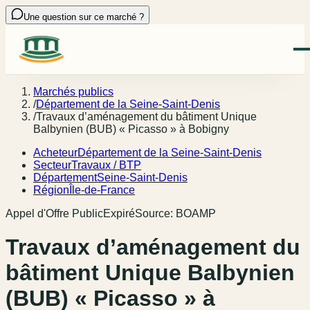
Une question sur ce marché ?
Marchés publics
/
Département de la Seine-Saint-Denis
/
Travaux d’aménagement du bâtiment Unique
Balbynien (BUB) « Picasso » à Bobigny
Acheteur
Département de la Seine-Saint-Denis
Secteur
Travaux / BTP
Département
Seine-Saint-Denis
Région
Île-de-France
Appel d'Offre Public
Expiré
Source:
BOAMP
Travaux d’aménagement du
bâtiment Unique Balbynien
(BUB) « Picasso » à