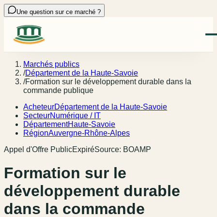
Une question sur ce marché ?
Marchés publics
/
Département de la Haute-Savoie
/
Formation sur le développement durable dans la
commande publique
Acheteur
Département de la Haute-Savoie
Secteur
Numérique / IT
Département
Haute-Savoie
Région
Auvergne-Rhône-Alpes
Appel d'Offre Public
Expiré
Source:
BOAMP
Formation sur le
développement durable
dans la commande