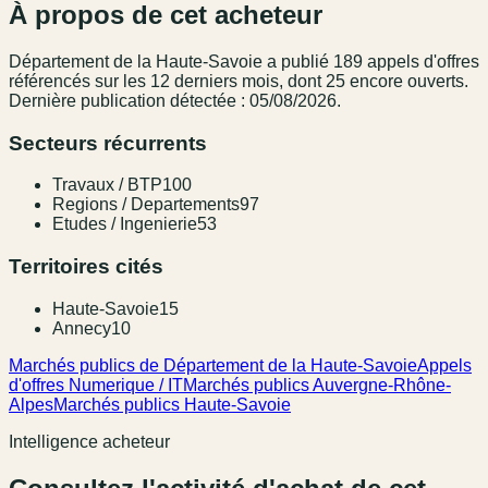
À propos de cet acheteur
Département de la Haute-Savoie
a publié
189
appel
s
d'offres
référencé
s
sur les 12 derniers mois
, dont 25 encore ouverts.
Dernière publication détectée : 05/08/2026.
Secteurs récurrents
Travaux / BTP
100
Regions / Departements
97
Etudes / Ingenierie
53
Territoires cités
Haute-Savoie
15
Annecy
10
Marchés publics de Département de la Haute-Savoie
Appels
d'offres Numerique / IT
Marchés publics Auvergne-Rhône-
Alpes
Marchés publics Haute-Savoie
Intelligence acheteur