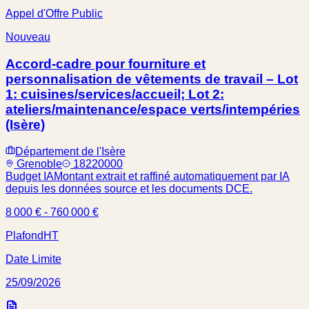
Appel d'Offre Public
Nouveau
Accord-cadre pour fourniture et
personnalisation de vêtements de travail – Lot
1: cuisines/services/accueil; Lot 2:
ateliers/maintenance/espace verts/intempéries
(Isère)
Département de l'Isère
Grenoble
18220000
Budget IA
Montant extrait et raffiné automatiquement par IA
depuis les données source et les documents DCE.
8 000 € - 760 000 €
Plafond
HT
Date Limite
25/09/2026