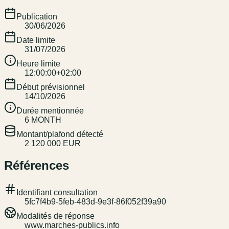
Publication
30/06/2026
Date limite
31/07/2026
Heure limite
12:00:00+02:00
Début prévisionnel
14/10/2026
Durée mentionnée
6 MONTH
Montant/plafond détecté
2 120 000 EUR
Références
Identifiant consultation
5fc7f4b9-5feb-483d-9e3f-86f052f39a90
Modalités de réponse
www.marches-publics.info