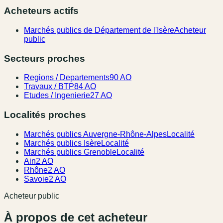
Acheteurs actifs
Marchés publics de Département de l'Isère
Acheteur
public
Secteurs proches
Regions / Departements
90 AO
Travaux / BTP
84 AO
Etudes / Ingenierie
27 AO
Localités proches
Marchés publics Auvergne-Rhône-Alpes
Localité
Marchés publics Isère
Localité
Marchés publics Grenoble
Localité
Ain
2 AO
Rhône
2 AO
Savoie
2 AO
Acheteur public
À propos de cet acheteur