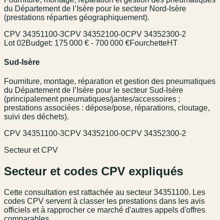
du Département de l’Isère pour le secteur Nord-Isère
(prestations réparties géographiquement).
CPV
34351100-3
CPV
34352100-0
CPV
34352300-2
Lot 02
Budget:
175 000 € - 700 000 €
Fourchette
HT
Sud-Isère
Fourniture, montage, réparation et gestion des pneumatiques
du Département de l’Isère pour le secteur Sud-Isère
(principalement pneumatiques/jantes/accessoires ;
prestations associées : dépose/pose, réparations, cloutage,
suivi des déchets).
CPV
34351100-3
CPV
34352100-0
CPV
34352300-2
Secteur et CPV
Secteur et codes CPV expliqués
Cette consultation est rattachée au secteur
34351100
. Les
codes CPV servent à classer les prestations dans les avis
officiels et à rapprocher ce marché d'autres appels d'offres
comparables.