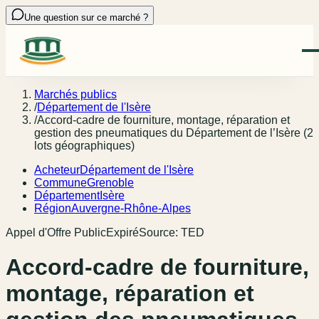
Une question sur ce marché ?
Marchés publics
/
Département de l'Isère
/
Accord-cadre de fourniture, montage, réparation et
gestion des pneumatiques du Département de l’Isère (2
lots géographiques)
Acheteur
Département de l'Isère
Commune
Grenoble
Département
Isère
Région
Auvergne-Rhône-Alpes
Appel d'Offre Public
Expiré
Source:
TED
Accord-cadre de fourniture,
montage, réparation et