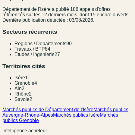
Département de l'Isère
a publié
186
appel
s
d'offres
référencé
s
sur les 12 derniers mois
, dont 15 encore ouverts.
Dernière publication détectée : 03/08/2026.
Secteurs récurrents
Regions / Departements
90
Travaux / BTP
84
Etudes / Ingenierie
27
Territoires cités
Isère
11
Grenoble
4
Ain
2
Rhône
2
Savoie
2
Marchés publics de Département de l'Isère
Marchés publics
Auvergne-Rhône-Alpes
Marchés publics Isère
Marchés
publics Grenoble
Intelligence acheteur