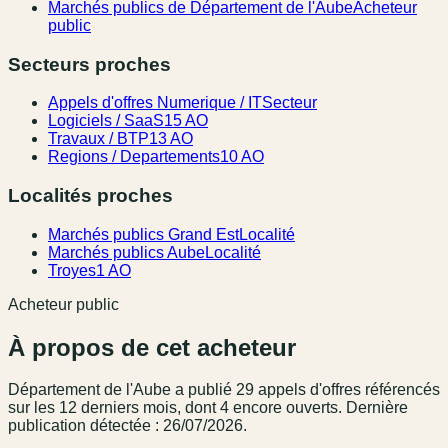
Marchés publics de Département de l'Aube
Acheteur
public
Secteurs proches
Appels d'offres Numerique / IT
Secteur
Logiciels / SaaS
15 AO
Travaux / BTP
13 AO
Regions / Departements
10 AO
Localités proches
Marchés publics Grand Est
Localité
Marchés publics Aube
Localité
Troyes
1 AO
Acheteur public
À propos de cet acheteur
Département de l'Aube
a publié
29
appel
s
d'offres référencé
s
sur les 12 derniers mois
, dont 4 encore ouverts.
Dernière
publication détectée : 26/07/2026.