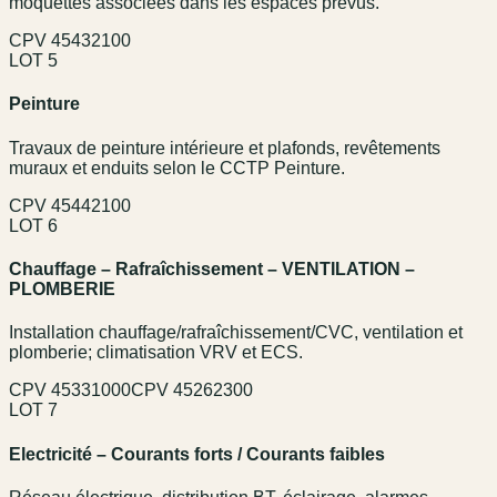
moquettes associées dans les espaces prévus.
CPV
45432100
LOT 5
Peinture
Travaux de peinture intérieure et plafonds, revêtements
muraux et enduits selon le CCTP Peinture.
CPV
45442100
LOT 6
Chauffage – Rafraîchissement – VENTILATION –
PLOMBERIE
Installation chauffage/rafraîchissement/CVC, ventilation et
plomberie; climatisation VRV et ECS.
CPV
45331000
CPV
45262300
LOT 7
Electricité – Courants forts / Courants faibles