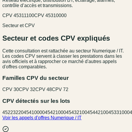
Réseau électrique, distribution BT, éclairage, alarmes,
contrôle d’accès et transmissions.
CPV
45311100
CPV
45310000
Secteur et CPV
Secteur et codes CPV expliqués
Cette consultation est rattachée au secteur
Numerique / IT
.
Les codes CPV servent à classer les prestations dans les
avis officiels et à rapprocher ce marché d'autres appels
d'offres comparables.
Familles CPV du secteur
CPV
30
CPV
32
CPV
48
CPV
72
CPV détectés sur les lots
45223220
45410000
45421000
45432100
45442100
45331000
Voir les appels d'offres
Numerique / IT