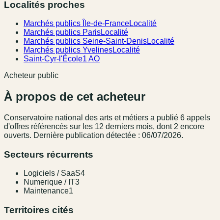
Localités proches
Marchés publics Île-de-France
Localité
Marchés publics Paris
Localité
Marchés publics Seine-Saint-Denis
Localité
Marchés publics Yvelines
Localité
Saint-Cyr-l'École
1 AO
Acheteur public
À propos de cet acheteur
Conservatoire national des arts et métiers
a publié
6
appel
s
d'offres référencé
s
sur les 12 derniers mois
, dont 2 encore
ouverts.
Dernière publication détectée : 06/07/2026.
Secteurs récurrents
Logiciels / SaaS
4
Numerique / IT
3
Maintenance
1
Territoires cités