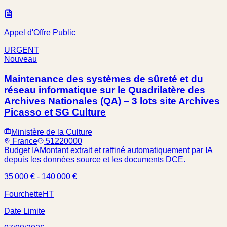
Appel d'Offre Public
URGENT
Nouveau
Maintenance des systèmes de sûreté et du
réseau informatique sur le Quadrilatère des
Archives Nationales (QA) – 3 lots site Archives
Picasso et SG Culture
Ministère de la Culture
France
51220000
Budget IA
Montant extrait et raffiné automatiquement par IA
depuis les données source et les documents DCE.
35 000 € - 140 000 €
Fourchette
HT
Date Limite