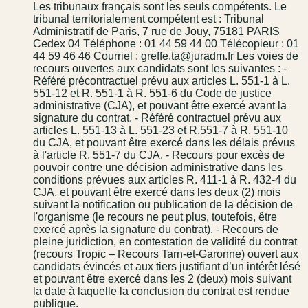
Les tribunaux français sont les seuls compétents. Le
tribunal territorialement compétent est : Tribunal
Administratif de Paris, 7 rue de Jouy, 75181 PARIS
Cedex 04 Téléphone : 01 44 59 44 00 Télécopieur : 01
44 59 46 46 Courriel : greffe.ta@juradm.fr Les voies de
recours ouvertes aux candidats sont les suivantes : -
Référé précontractuel prévu aux articles L. 551-1 à L.
551-12 et R. 551-1 à R. 551-6 du Code de justice
administrative (CJA), et pouvant être exercé avant la
signature du contrat. - Référé contractuel prévu aux
articles L. 551-13 à L. 551-23 et R.551-7 à R. 551-10
du CJA, et pouvant être exercé dans les délais prévus
à l'article R. 551-7 du CJA. - Recours pour excès de
pouvoir contre une décision administrative dans les
conditions prévues aux articles R. 411-1 à R. 432-4 du
CJA, et pouvant être exercé dans les deux (2) mois
suivant la notification ou publication de la décision de
l'organisme (le recours ne peut plus, toutefois, être
exercé après la signature du contrat). - Recours de
pleine juridiction, en contestation de validité du contrat
(recours Tropic – Recours Tarn-et-Garonne) ouvert aux
candidats évincés et aux tiers justifiant d’un intérêt lésé
et pouvant être exercé dans les 2 (deux) mois suivant
la date à laquelle la conclusion du contrat est rendue
publique.