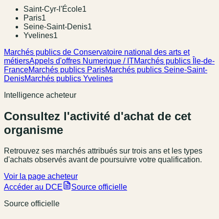
Saint-Cyr-l'École
1
Paris
1
Seine-Saint-Denis
1
Yvelines
1
Marchés publics de Conservatoire national des arts et
métiers
Appels d'offres Numerique / IT
Marchés publics Île-de-
France
Marchés publics Paris
Marchés publics Seine-Saint-
Denis
Marchés publics Yvelines
Intelligence acheteur
Consultez l'activité d'achat de cet
organisme
Retrouvez ses marchés attribués sur trois ans et les types
d'achats observés avant de poursuivre votre qualification.
Voir la page acheteur
Accéder au DCE
Source officielle
Source officielle