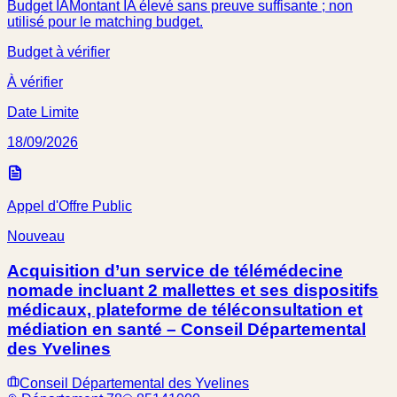
Budget IA
Montant IA élevé sans preuve suffisante ; non
utilisé pour le matching budget.
Budget à vérifier
À vérifier
Date Limite
18/09/2026
Appel d'Offre Public
Nouveau
Acquisition d’un service de télémédecine
nomade incluant 2 mallettes et ses dispositifs
médicaux, plateforme de téléconsultation et
médiation en santé – Conseil Départemental
des Yvelines
Conseil Départemental des Yvelines