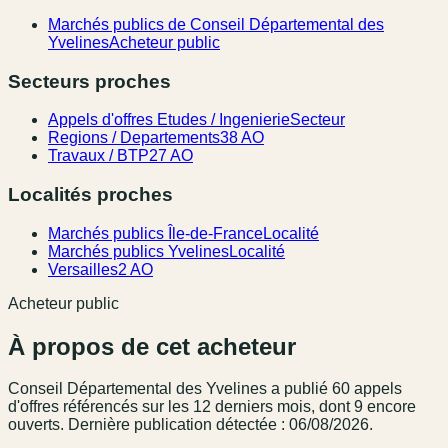
Marchés publics de Conseil Départemental des
Yvelines
Acheteur public
Secteurs proches
Appels d'offres Etudes / Ingenierie
Secteur
Regions / Departements
38 AO
Travaux / BTP
27 AO
Localités proches
Marchés publics Île-de-France
Localité
Marchés publics Yvelines
Localité
Versailles
2 AO
Acheteur public
À propos de cet acheteur
Conseil Départemental des Yvelines
a publié
60
appel
s
d'offres référencé
s
sur les 12 derniers mois
, dont 9 encore
ouverts.
Dernière publication détectée : 06/08/2026.