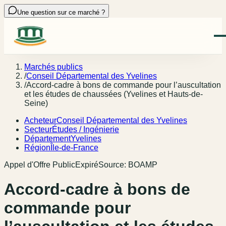
Une question sur ce marché ?
Marchés publics
/
Conseil Départemental des Yvelines
/
Accord-cadre à bons de commande pour l’auscultation
et les études de chaussées (Yvelines et Hauts-de-
Seine)
Acheteur
Conseil Départemental des Yvelines
Secteur
Études / Ingénierie
Département
Yvelines
Région
Île-de-France
Appel d'Offre Public
Expiré
Source:
BOAMP
Accord-cadre à bons de
commande pour