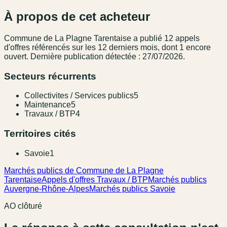
À propos de cet acheteur
Commune de La Plagne Tarentaise
a publié
12
appel
s
d'offres référencé
s
sur les 12 derniers mois
, dont 1 encore
ouvert.
Dernière publication détectée : 27/07/2026.
Secteurs récurrents
Collectivites / Services publics
5
Maintenance
5
Travaux / BTP
4
Territoires cités
Savoie
1
Marchés publics de Commune de La Plagne
Tarentaise
Appels d'offres Travaux / BTP
Marchés publics
Auvergne-Rhône-Alpes
Marchés publics Savoie
AO clôturé