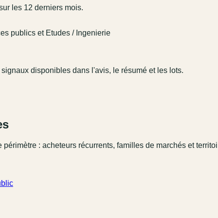
ur les 12 derniers mois.
ces publics et Etudes / Ingenierie
 signaux disponibles dans l'avis, le résumé et les lots.
es
 périmètre : acheteurs récurrents, familles de marchés et territo
blic