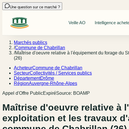
Une question sur ce marché ?
Veille AO
Intelligence achet
Marchés publics
/
Commune de Chabrillan
/
Maîtrise d'oeuvre relative à l'équipement du forage du S
(26)
Acheteur
Commune de Chabrillan
Secteur
Collectivités / Services publics
Département
Drôme
Région
Auvergne-Rhône-Alpes
Appel d'Offre Public
Expiré
Source:
BOAMP
Maîtrise d'oeuvre relative à
exploitation et les travaux d
commune de Chabrillan (26)