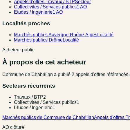
Appels d'offres Travaux / BTP
Secteur
Collectivites / Services publics
1 AO
Etudes / Ingenierie
1 AO
Localités proches
Marchés publics Auvergne-Rhône-Alpes
Localité
Marchés publics Drôme
Localité
Acheteur public
À propos de cet acheteur
Commune de Chabrillan
a publié
2
appel
s
d'offres référencé
s
Secteurs récurrents
Travaux / BTP
2
Collectivites / Services publics
1
Etudes / Ingenierie
1
Marchés publics de Commune de Chabrillan
Appels d'offres T
AO clôturé