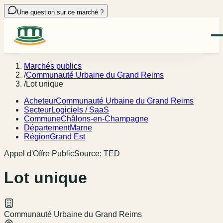
Une question sur ce marché ?
Marchés publics
/
Communauté Urbaine du Grand Reims
/
Lot unique
Acheteur
Communauté Urbaine du Grand Reims
Secteur
Logiciels / SaaS
Commune
Châlons-en-Champagne
Département
Marne
Région
Grand Est
Appel d'Offre Public
Source:
TED
Lot unique
Communauté Urbaine du Grand Reims