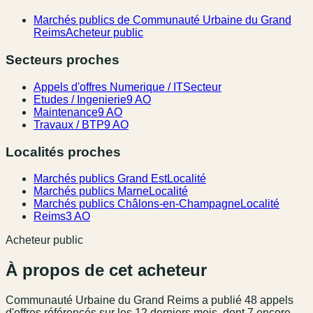
Marchés publics de Communauté Urbaine du Grand
Reims
Acheteur public
Secteurs proches
Appels d'offres Numerique / IT
Secteur
Etudes / Ingenierie
9 AO
Maintenance
9 AO
Travaux / BTP
9 AO
Localités proches
Marchés publics Grand Est
Localité
Marchés publics Marne
Localité
Marchés publics Châlons-en-Champagne
Localité
Reims
3 AO
Acheteur public
À propos de cet acheteur
Communauté Urbaine du Grand Reims
a publié
48
appel
s
d'offres référencé
s
sur les 12 derniers mois
, dont 7 encore