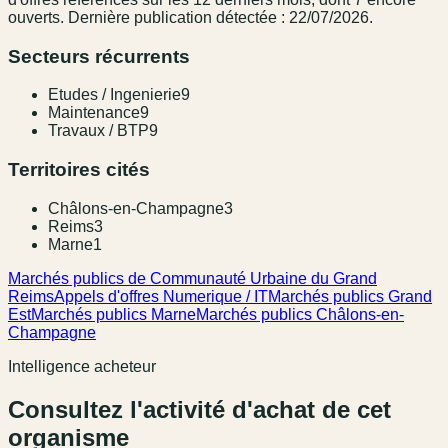
ouverts.
Dernière publication détectée : 22/07/2026.
Secteurs récurrents
Etudes / Ingenierie
9
Maintenance
9
Travaux / BTP
9
Territoires cités
Châlons-en-Champagne
3
Reims
3
Marne
1
Marchés publics de Communauté Urbaine du Grand
Reims
Appels d'offres Numerique / IT
Marchés publics Grand
Est
Marchés publics Marne
Marchés publics Châlons-en-
Champagne
Intelligence acheteur
Consultez l'activité d'achat de cet
organisme