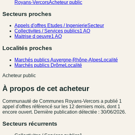
Royans-Vercors
Acheteur public
Secteurs proches
Appels d'offres Etudes / Ingenierie
Secteur
Collectivites / Services publics
1 AO
Maitrise d oeuvre
1 AO
Localités proches
Marchés publics Auvergne-Rhône-Alpes
Localité
Marchés publics Drôme
Localité
Acheteur public
À propos de cet acheteur
Communauté de Communes Royans-Vercors
a publié
1
appel
d'offres référencé
sur les 12 derniers mois
, dont 1
encore ouvert.
Dernière publication détectée : 30/06/2026.
Secteurs récurrents