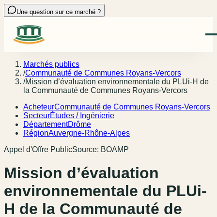
Une question sur ce marché ?
Marchés publics
/
Communauté de Communes Royans-Vercors
/
Mission d’évaluation environnementale du PLUi-H de
la Communauté de Communes Royans-Vercors
Acheteur
Communauté de Communes Royans-Vercors
Secteur
Études / Ingénierie
Département
Drôme
Région
Auvergne-Rhône-Alpes
Appel d'Offre Public
Source:
BOAMP
Mission d’évaluation
environnementale du PLUi-
H de la Communauté de