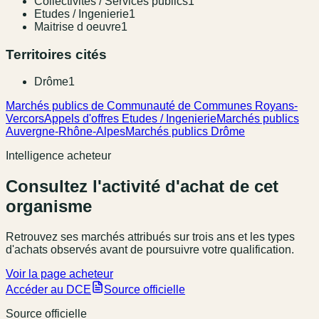
Collectivites / Services publics
1
Etudes / Ingenierie
1
Maitrise d oeuvre
1
Territoires cités
Drôme
1
Marchés publics de Communauté de Communes Royans-
Vercors
Appels d'offres Etudes / Ingenierie
Marchés publics
Auvergne-Rhône-Alpes
Marchés publics Drôme
Intelligence acheteur
Consultez l'activité d'achat de cet
organisme
Retrouvez ses marchés attribués sur trois ans et les types
d'achats observés avant de poursuivre votre qualification.
Voir la page acheteur
Accéder au DCE
Source officielle
Source officielle