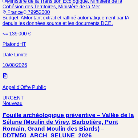
Ministère de la Transition Écologique, Ministère de la
Cohésion des Territoires, Ministère de la Mer
France
79952000
Budget IA
Montant extrait et raffiné automatiquement par IA
depuis les données source et les documents DCE.
<= 139 000 €
Plafond
HT
Date Limite
10/08/2026
Appel d'Offre Public
URGENT
Nouveau
Fouille archéologique préventive – Vallée de la
Sélune (Moulin de Virey, Barbotière, Pont
Romain, Grand Moulin des Biards) –
DDTM50_ARCH_SELUNE_2026