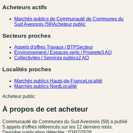
Acheteurs actifs
Marchés publics de Communauté de Communes du
Sud Avesnois (59)
Acheteur public
Secteurs proches
Appels d'offres Travaux / BTP
Secteur
Environnement / Espaces verts / Proprete
3 AO
Collectivites / Services publics
2 AO
Localités proches
Marchés publics Hauts-de-France
Localité
Marchés publics Nord
Localité
Acheteur public
À propos de cet acheteur
Communauté de Communes du Sud Avesnois (59)
a publié
5
appel
s
d'offres référencé
s
sur les 12 derniers mois
.
Dernière publication détectée : 03/07/2026.