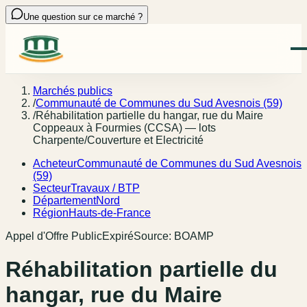
Une question sur ce marché ?
Marchés publics
/
Communauté de Communes du Sud Avesnois (59)
/
Réhabilitation partielle du hangar, rue du Maire
Coppeaux à Fourmies (CCSA) — lots
Charpente/Couverture et Electricité
Acheteur
Communauté de Communes du Sud Avesnois
(59)
Secteur
Travaux / BTP
Département
Nord
Région
Hauts-de-France
Appel d'Offre Public
Expiré
Source:
BOAMP
Réhabilitation partielle du
hangar, rue du Maire