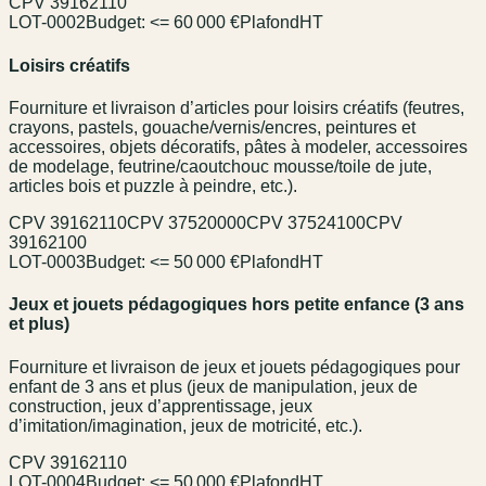
CPV
39162110
LOT-0002
Budget:
<= 60 000 €
Plafond
HT
Loisirs créatifs
Fourniture et livraison d’articles pour loisirs créatifs (feutres,
crayons, pastels, gouache/vernis/encres, peintures et
accessoires, objets décoratifs, pâtes à modeler, accessoires
de modelage, feutrine/caoutchouc mousse/toile de jute,
articles bois et puzzle à peindre, etc.).
CPV
39162110
CPV
37520000
CPV
37524100
CPV
39162100
LOT-0003
Budget:
<= 50 000 €
Plafond
HT
Jeux et jouets pédagogiques hors petite enfance (3 ans
et plus)
Fourniture et livraison de jeux et jouets pédagogiques pour
enfant de 3 ans et plus (jeux de manipulation, jeux de
construction, jeux d’apprentissage, jeux
d’imitation/imagination, jeux de motricité, etc.).
CPV
39162110
LOT-0004
Budget:
<= 50 000 €
Plafond
HT