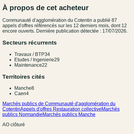
À propos de cet acheteur
Communauté d'agglomération du Cotentin
a publié
87
appel
s
d'offres référencé
s
sur les 12 derniers mois
, dont 12
encore ouverts.
Dernière publication détectée : 17/07/2026.
Secteurs récurrents
Travaux / BTP
34
Etudes / Ingenierie
29
Maintenance
22
Territoires cités
Manche
8
Caen
4
Marchés publics de Communauté d'agglomération du
Cotentin
Appels d'offres Restauration collective
Marchés
publics Normandie
Marchés publics Manche
AO clôturé