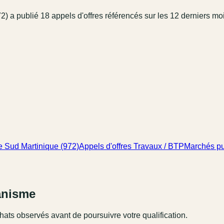
72)
a publié
18
appel
s
d'offres référencé
s
sur les 12 derniers mo
 Sud Martinique (972)
Appels d'offres Travaux / BTP
Marchés pu
ganisme
hats observés avant de poursuivre votre qualification.