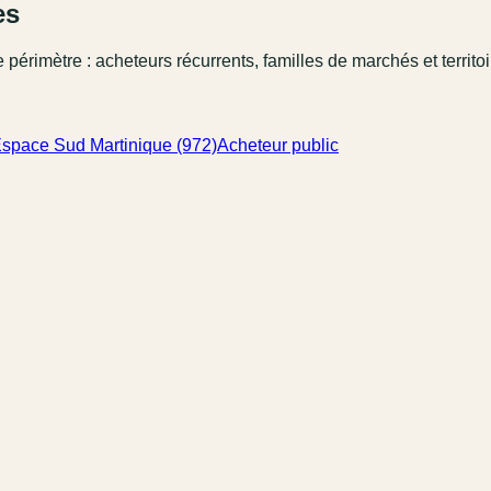
es
 périmètre : acheteurs récurrents, familles de marchés et territo
space Sud Martinique (972)
Acheteur public