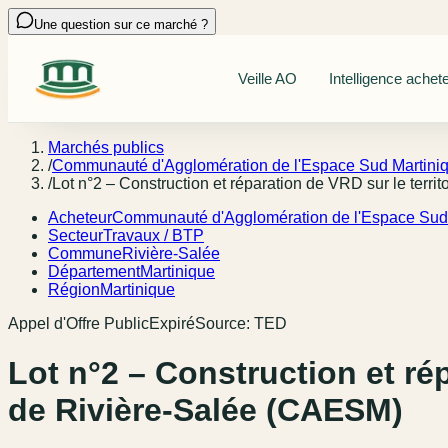
Une question sur ce marché ?
Veille AO
Intelligence achet
Marchés publics
/
Communauté d'Agglomération de l'Espace Sud Martiniq
/
Lot n°2 – Construction et réparation de VRD sur le territ
Acheteur
Communauté d'Agglomération de l'Espace Sud 
Secteur
Travaux / BTP
Commune
Rivière-Salée
Département
Martinique
Région
Martinique
Appel d'Offre Public
Expiré
Source:
TED
Lot n°2 – Construction et répa
de Rivière-Salée (CAESM)