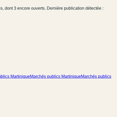
is
, dont 3 encore ouverts.
Dernière publication détectée :
blics Martinique
Marchés publics Martinique
Marchés publics