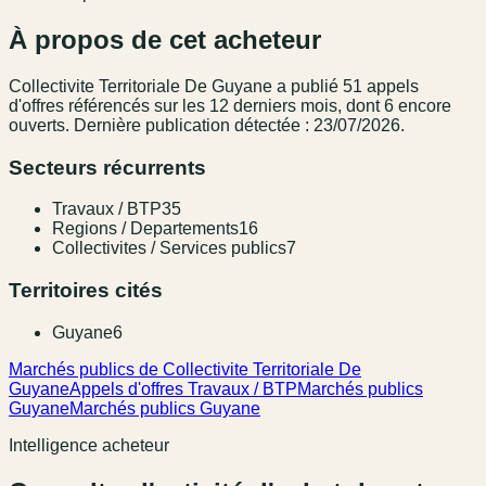
À propos de cet acheteur
Collectivite Territoriale De Guyane
a publié
51
appel
s
d'offres référencé
s
sur les 12 derniers mois
, dont 6 encore
ouverts.
Dernière publication détectée : 23/07/2026.
Secteurs récurrents
Travaux / BTP
35
Regions / Departements
16
Collectivites / Services publics
7
Territoires cités
Guyane
6
Marchés publics de Collectivite Territoriale De
Guyane
Appels d'offres Travaux / BTP
Marchés publics
Guyane
Marchés publics Guyane
Intelligence acheteur