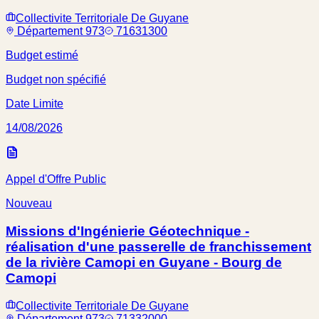
Collectivite Territoriale De Guyane
Département 973
71631300
Budget estimé
Budget non spécifié
Date Limite
14/08/2026
Appel d'Offre Public
Nouveau
Missions d'Ingénierie Géotechnique -
réalisation d'une passerelle de franchissement
de la rivière Camopi en Guyane - Bourg de
Camopi
Collectivite Territoriale De Guyane
Département 973
71332000