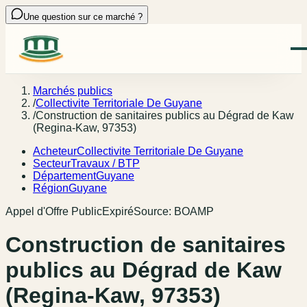
Une question sur ce marché ?
Marchés publics
/
Collectivite Territoriale De Guyane
/
Construction de sanitaires publics au Dégrad de Kaw
(Regina-Kaw, 97353)
Acheteur
Collectivite Territoriale De Guyane
Secteur
Travaux / BTP
Département
Guyane
Région
Guyane
Appel d'Offre Public
Expiré
Source:
BOAMP
Construction de sanitaires
publics au Dégrad de Kaw
(Regina-Kaw, 97353)