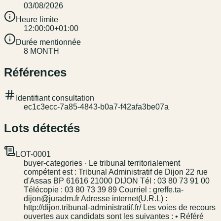
03/08/2026
Heure limite
12:00:00+01:00
Durée mentionnée
8 MONTH
Références
Identifiant consultation
ec1c3ecc-7a85-4843-b0a7-f42afa3be07a
Lots détectés
LOT-0001
buyer-categories · Le tribunal territorialement
compétent est : Tribunal Administratif de Dijon 22 rue
d'Assas BP 61616 21000 DIJON Tél : 03 80 73 91 00
Télécopie : 03 80 73 39 89 Courriel : greffe.ta-
dijon@juradm.fr Adresse internet(U.R.L) :
http://dijon.tribunal-administratif.fr/ Les voies de recours
ouvertes aux candidats sont les suivantes : • Référé