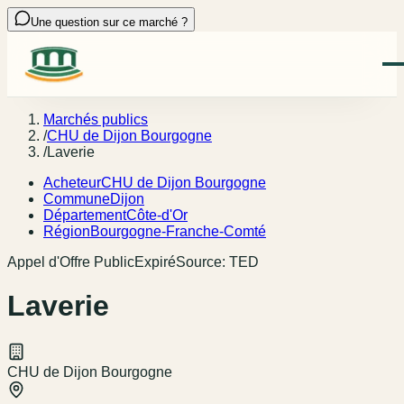
Une question sur ce marché ?
Marchés publics
/
CHU de Dijon Bourgogne
/
Laverie
Acheteur
CHU de Dijon Bourgogne
Commune
Dijon
Département
Côte-d'Or
Région
Bourgogne-Franche-Comté
Appel d'Offre Public
Expiré
Source:
TED
Laverie
CHU de Dijon Bourgogne