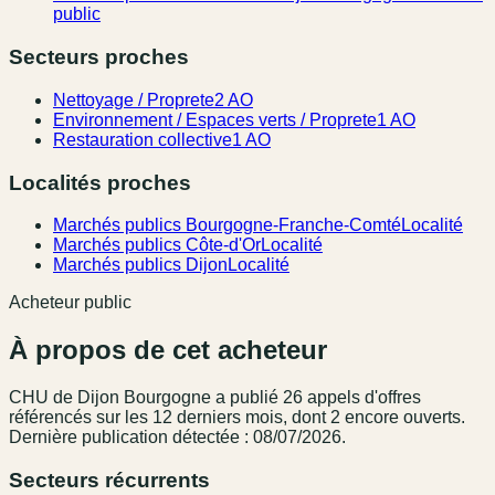
public
Secteurs proches
Nettoyage / Proprete
2 AO
Environnement / Espaces verts / Proprete
1 AO
Restauration collective
1 AO
Localités proches
Marchés publics Bourgogne-Franche-Comté
Localité
Marchés publics Côte-d'Or
Localité
Marchés publics Dijon
Localité
Acheteur public
À propos de cet acheteur
CHU de Dijon Bourgogne
a publié
26
appel
s
d'offres
référencé
s
sur les 12 derniers mois
, dont 2 encore ouverts.
Dernière publication détectée : 08/07/2026.
Secteurs récurrents