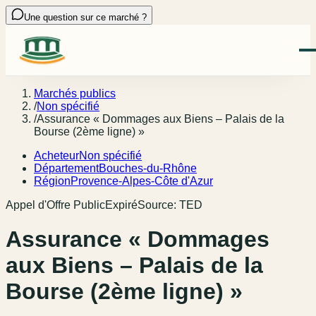
Une question sur ce marché ?
Marchés publics
/
Non spécifié
/
Assurance « Dommages aux Biens – Palais de la
Bourse (2ème ligne) »
Acheteur
Non spécifié
Département
Bouches-du-Rhône
Région
Provence-Alpes-Côte d'Azur
Appel d'Offre Public
Expiré
Source:
TED
Assurance « Dommages
aux Biens – Palais de la
Bourse (2ème ligne) »