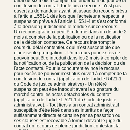
délai de six mois á compter du lendemain du jour de la
conclusion du contrat. Toutefois ce recours n'est pas
ouvert au demandeur ayant fait usage du recours prévu
á l'article L.551-1 dès lors que l'acheteur a respecté la
suspension prévue á l'article L. 551-4 et s'est conformé
á la décision juridictionnelle rendue sur ce recours. -
Un recours gracieux peut être formé dans un délai de 2
mois á compter de la publication ou de la notification
de la décision contestée. Ce recours interrompt le
cours du délai contentieux qui n'est susceptible que
d'une seule prorogation. - Un recours pour excès de
pouvoir peut être introduit dans les 2 mois á compter de
la notification ou de la publication de la décision ou de
l'acte contesté. Pour le concurrent évincé le recours
pour excès de pouvoir n'est plus ouvert á compter de la
conclusion du contrat (application de l'article R421-1
du Code de justice administrative) - Un référé
suspension peut être introduit avant la signature du
marché contre les actes détachables du contrat
(application de l'article L 521-1 du Code de justice
administrative). - Tout tiers á un contrat administratif
susceptible d'être lésé dans ses intérêts de façon
suffisamment directe et certaine par sa passation ou
ses clauses est recevable á former devant le juge du
contrat un recours de pleine juridiction contestant la