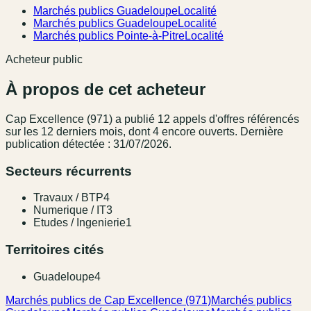
Marchés publics Guadeloupe
Localité
Marchés publics Guadeloupe
Localité
Marchés publics Pointe-à-Pitre
Localité
Acheteur public
À propos de cet acheteur
Cap Excellence (971)
a publié
12
appel
s
d'offres référencé
s
sur les 12 derniers mois
, dont 4 encore ouverts.
Dernière
publication détectée : 31/07/2026.
Secteurs récurrents
Travaux / BTP
4
Numerique / IT
3
Etudes / Ingenierie
1
Territoires cités
Guadeloupe
4
Marchés publics de Cap Excellence (971)
Marchés publics