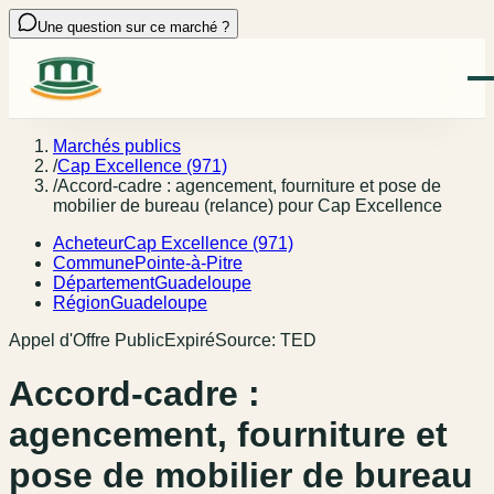
Une question sur ce marché ?
Marchés publics
/
Cap Excellence (971)
/
Accord-cadre : agencement, fourniture et pose de
mobilier de bureau (relance) pour Cap Excellence
Acheteur
Cap Excellence (971)
Commune
Pointe-à-Pitre
Département
Guadeloupe
Région
Guadeloupe
Appel d'Offre Public
Expiré
Source:
TED
Accord-cadre :
agencement, fourniture et
pose de mobilier de bureau