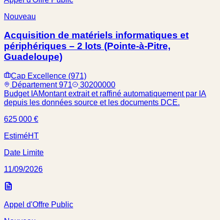
Nouveau
Acquisition de matériels informatiques et
périphériques – 2 lots (Pointe-à-Pitre,
Guadeloupe)
Cap Excellence (971)
Département 971
30200000
Budget IA
Montant extrait et raffiné automatiquement par IA
depuis les données source et les documents DCE.
625 000 €
Estimé
HT
Date Limite
11/09/2026
Appel d'Offre Public