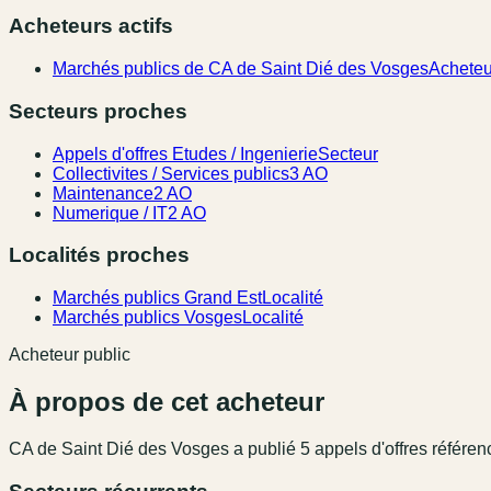
Acheteurs actifs
Marchés publics de CA de Saint Dié des Vosges
Acheteu
Secteurs proches
Appels d'offres Etudes / Ingenierie
Secteur
Collectivites / Services publics
3 AO
Maintenance
2 AO
Numerique / IT
2 AO
Localités proches
Marchés publics Grand Est
Localité
Marchés publics Vosges
Localité
Acheteur public
À propos de cet acheteur
CA de Saint Dié des Vosges
a publié
5
appel
s
d'offres référen