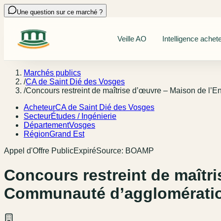
Une question sur ce marché ?
Veille AO
Intelligence achet
Marchés publics
/
CA de Saint Dié des Vosges
/
Concours restreint de maîtrise d’œuvre – Maison de l’
Acheteur
CA de Saint Dié des Vosges
Secteur
Études / Ingénierie
Département
Vosges
Région
Grand Est
Appel d'Offre Public
Expiré
Source:
BOAMP
Concours restreint de maîtri
Communauté d’agglomératio