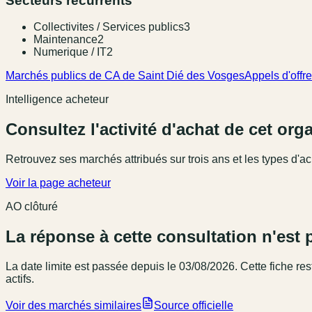
Secteurs récurrents
Collectivites / Services publics
3
Maintenance
2
Numerique / IT
2
Marchés publics de CA de Saint Dié des Vosges
Appels d'offre
Intelligence acheteur
Consultez l'activité d'achat de cet or
Retrouvez ses marchés attribués sur trois ans et les types d'ac
Voir la page acheteur
AO clôturé
La réponse à cette consultation n'est 
La date limite est passée
depuis le 03/08/2026
. Cette fiche r
actifs.
Voir des marchés similaires
Source officielle