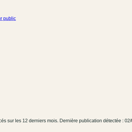
r public
cé
s
sur les 12 derniers mois
.
Dernière publication détectée : 02