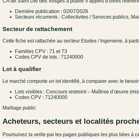
CA de Saint Dié des Vosges a publié 5 appels d'offres référenc
Dernière publication : 02/07/2026
Secteurs récurrents : Collectivites / Services publics, M
Secteur de rattachement
Cette fiche est rattachée au secteur Etudes / Ingenierie, à parti
Familles CPV : 71 et 73
Codes CPV de lots : 71240000
Lot à qualifier
Le marché comporte un lot identifié, à comparer avec le besoin,
Lots visibles : Concours restreint – Maîtrise d’œuvre (mi
Codes CPV : 71240000
Maillage public
Acheteurs, secteurs et localités proch
Poursuivez la veille par les pages publiques les plus liées à ce