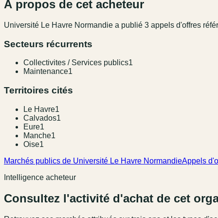
À propos de cet acheteur
Université Le Havre Normandie
a publié
3
appel
s
d'offres réf
Secteurs récurrents
Collectivites / Services publics
1
Maintenance
1
Territoires cités
Le Havre
1
Calvados
1
Eure
1
Manche
1
Oise
1
Marchés publics de Université Le Havre Normandie
Appels d'o
Intelligence acheteur
Consultez l'activité d'achat de cet or