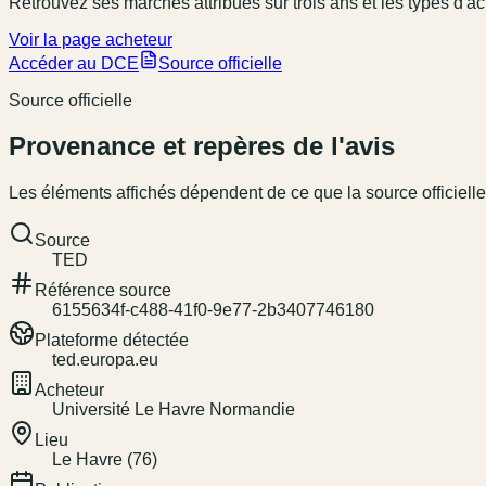
Retrouvez ses marchés attribués sur trois ans et les types d'ac
Voir la page acheteur
Accéder au DCE
Source officielle
Source officielle
Provenance et repères de l'avis
Les éléments affichés dépendent de ce que la source officielle
Source
TED
Référence source
6155634f-c488-41f0-9e77-2b3407746180
Plateforme détectée
ted.europa.eu
Acheteur
Université Le Havre Normandie
Lieu
Le Havre (76)