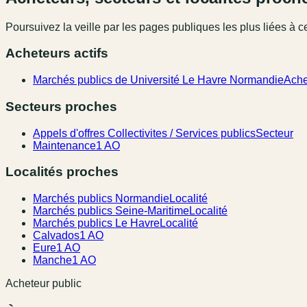
Poursuivez la veille par les pages publiques les plus liées à ce
Acheteurs actifs
Marchés publics de Université Le Havre Normandie
Ache
Secteurs proches
Appels d'offres Collectivites / Services publics
Secteur
Maintenance
1 AO
Localités proches
Marchés publics Normandie
Localité
Marchés publics Seine-Maritime
Localité
Marchés publics Le Havre
Localité
Calvados
1 AO
Eure
1 AO
Manche
1 AO
Acheteur public