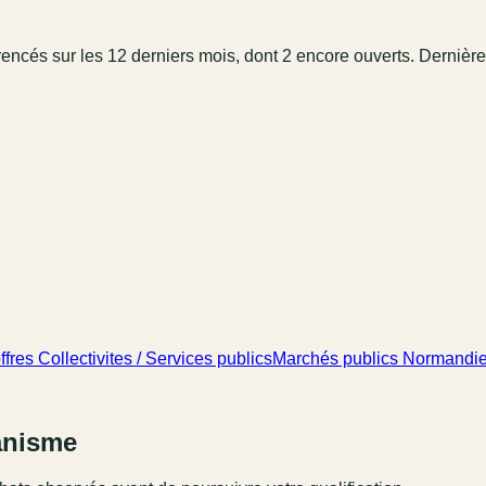
érencé
s
sur les 12 derniers mois
, dont 2 encore ouverts.
Dernière 
ffres Collectivites / Services publics
Marchés publics Normandi
ganisme