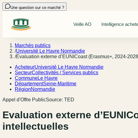
Une question sur ce marché ?
Veille AO
Intelligence achet
Marchés publics
/
Université Le Havre Normandie
/
Evaluation externe d’EUNICoast (Erasmus+, 2024-2028) 
Acheteur
Université Le Havre Normandie
Secteur
Collectivités / Services publics
Commune
Le Havre
Département
Seine-Maritime
Région
Normandie
Appel d'Offre Public
Source:
TED
Evaluation externe d’EUNICo
intellectuelles